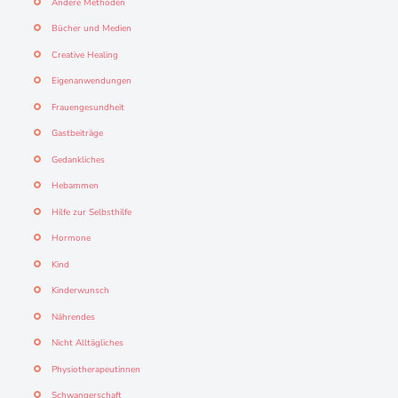
Andere Methoden
Bücher und Medien
Creative Healing
Eigenanwendungen
Frauengesundheit
Gastbeiträge
Gedankliches
Hebammen
Hilfe zur Selbsthilfe
Hormone
Kind
Kinderwunsch
Nährendes
Nicht Alltägliches
Physiotherapeutinnen
Schwangerschaft