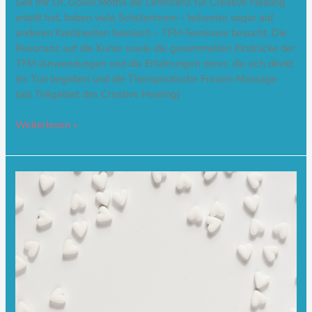
Seit mir Dr. Gowri Motha die Lehrlizenz für Creative Healing
erteilt hat, haben viele Schülerinnen – teilweise sogar auf
anderen Kontinenten heimisch – TFM-Seminare besucht. Die
Resonanz auf die Kurse sowie die gesammelten Eindrücke der
TFM-Anwendungen und die Erfahrungen derer, die sich direkt
ins Tun begeben und die Therapeutische Frauen-Massage
(als Teilgebiet des Creative Healing)
Weiterlesen »
Original
und
Fälschung?