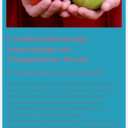
Fruchtbarkeitsmassage –
Laienmassage und
Therapeutischer Einsatz
TFM Hintergrund
,
Kinderwunsch
/
Claudia A. Pfeiffer
Fruchtbarkeitsmassage im therapeutischen Setting Joseph B.
Stephensons Vermächtnis des “natural healing” mit seinem
Creative Healing hat einen wahren “Methodendjungel”
hinterlassen. Im deutschprachigen Raum finden sich
Begrifflichkeiten wir neben Fruchtbarkeitsmassage auch
Schlagwörter wie Kinderwunsch-Massage,
Weiblichkeitsmassage, Hormonmassage, Frauenheilmassage.
Leider ist es für die Anwenderin nicht immer einfach “Spreu