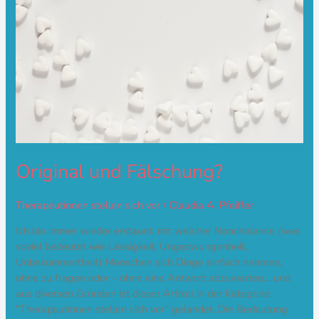
Original und Fälschung?
Therapeutinnen stellen sich vor
/
Claudia A. Pfeiffer
Ich bin immer wieder erstaunt, mit welcher Nonchalance (was
soviel bedeutet wie Lässigkeit, Ungezwungenheit,
Unbekümmertheit) Menschen sich Dinge einfach nehmen,
ohne zu fragen oder – ohne eine Antwort abzuwarten… und
aus diversen Gründen ist dieser Artikel in der Kategorie
“Therapeutinnen stellen sich vor” gelandet. Die Bedeutung