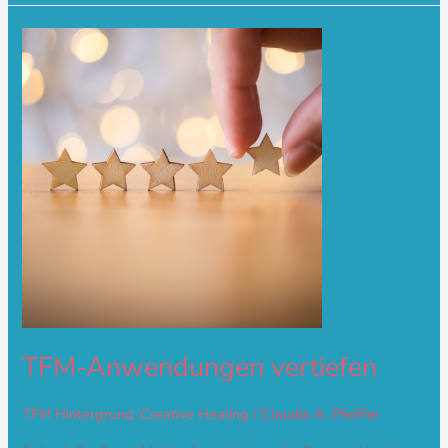
TFM-
Anwendungen
vertiefen
TFM-Anwendungen vertiefen
TFM Hintergrund
,
Creative Healing
/
Claudia A. Pfeiffer