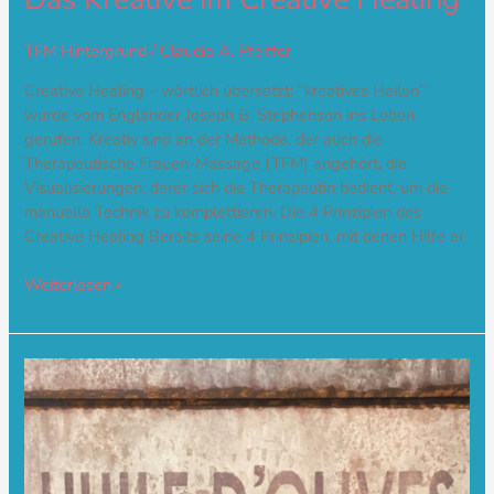
TFM Hintergrund
/
Claudia A. Pfeiffer
Creative Healing – wörtlich übersetzt: “kreatives Heilen”
wurde vom Engländer Joseph B. Stephenson ins Leben
gerufen. Kreativ sind an der Methode, der auch die
Therapeutische Frauen-Massage (TFM) angehört, die
Visualisierungen, derer sich die Therapeutin bedient, um die
manuelle Technik zu komplettieren. Die 4 Prinzipien des
Creative Healing Bereits seine 4 Prinzipien, mit denen Hilfe er
Weiterlesen »
Olivenöl
als
Gleitmittel
in
der
TFM