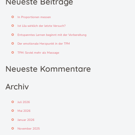
Neueste Beiträge
n
n
In Proportionen messen
a
c
Ist Lila wirklich der letzte Versuch?
h
Entspanntes Lernen beginnt mit der Vorbereitung
:
Der emotionale Herzpunkt in der TFM
TFM: Soviel mehr als Massage
Neueste Kommentare
Archiv
Juli 2026
Mai 2026
Januar 2026
November 2025