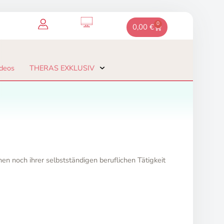
0
Warenkorb
0,00
€
deos
THERAS EXKLUSIV
en noch ihrer selbstständigen beruflichen Tätigkeit