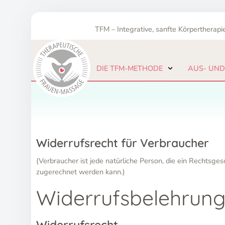
Zum
Inhalt
TFM – Integrative, sanfte Körpertherapie
springen
DIE TFM-METHODE
AUS- UND
Widerrufsrecht für Verbraucher
(Verbraucher ist jede natürliche Person, die ein Rechtsge
zugerechnet werden kann.)
Widerrufsbelehrun
Widerrufsrecht