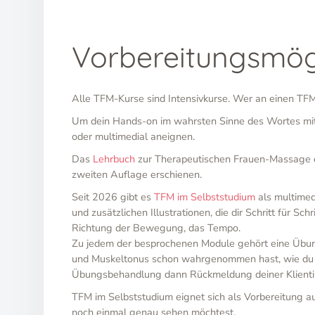
Vorbereitungsmög
Alle TFM-Kurse sind Intensivkurse. Wer an einen TFM-K
Um dein Hands-on im wahrsten Sinne des Wortes mit 
oder multimedial aneignen.
Das
Lehrbuch
zur Therapeutischen Frauen-Massage d
zweiten Auflage erschienen.
Seit 2026 gibt es
TFM im Selbststudium
als multimed
und zusätzlichen Illustrationen, die dir Schritt für S
Richtung der Bewegung, das Tempo.
Zu jedem der besprochenen Module gehört eine Übu
und Muskeltonus schon wahrgenommen hast, wie du dic
Übungsbehandlung dann Rückmeldung deiner Klientin e
TFM im Selbststudium eignet sich als Vorbereitung a
noch einmal genau sehen möchtest.