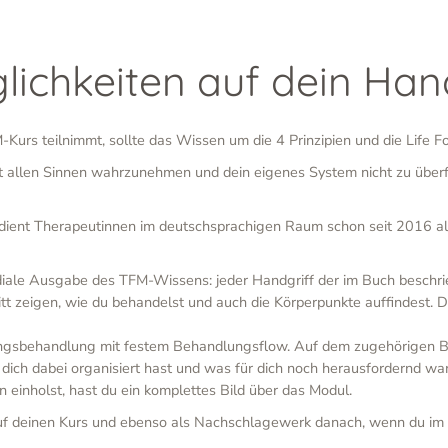
lichkeiten auf dein Ha
urs teilnimmt, sollte das Wissen um die 4 Prinzipien und die Life Fo
allen Sinnen wahrzunehmen und dein eigenes System nicht zu überfor
ient Therapeutinnen im deutschsprachigen Raum schon seit 2016 als
iale Ausgabe des TFM-Wissens: jeder Handgriff der im Buch besch
chritt zeigen, wie du behandelst und auch die Körperpunkte auffindest. 
ngsbehandlung mit festem Behandlungsflow. Auf dem zugehörigen Bo
h dabei organisiert hast und was für dich noch herausfordernd war.
inholst, hast du ein komplettes Bild über das Modul.
uf deinen Kurs und ebenso als Nachschlagewerk danach, wenn du im pr