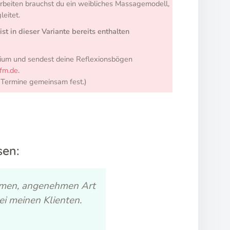
Arbeiten brauchst du ein weibliches Massagemodell,
eitet.
t in dieser Variante bereits enthalten
dium und sendest deine Reflexionsbögen
fm.de
.
 Termine gemeinsam fest.)
sen:
warmen, angenehmen Art
Danke liebe Claudia fü
ei meinen Klienten.
Vertiefung und neuen H
Methode hinei