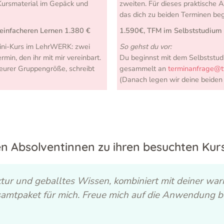
Kursmaterial im Gepäck und
zweiten.
Für dieses praktische 
das dich zu beiden Terminen begl
infacheren Lernen 1.380 €
1.590€, TFM im Selbststudium is
ini-Kurs im LehrWERK: zwei
So gehst du vor:
min, den ihr mit mir vereinbart.
Du beginnst mit dem Selbststu
h eurer Gruppengröße, schreibt
gesammelt an
terminanfrage@t
(Danach legen wir deine beiden
n Absolventinnen zu ihren besuchten Kur
uktur und geballtes Wissen, kombiniert mit deiner 
samtpaket für mich. Freue mich auf die Anwendung b