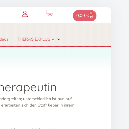
0
Warenkorb
0,00
€
deos
THERAS EXKLUSIV
herapeutin
ergreifen; unterschiedlich ist nur, auf
rbeiten sich den Stoff lieber in ihrem