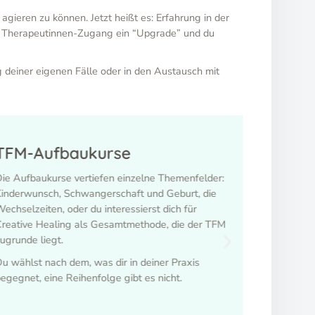
agieren zu können. Jetzt heißt es: Erfahrung in der
in Therapeutinnen-Zugang ein “Upgrade” und du
g deiner eigenen Fälle oder in den Austausch mit
TFM-Aufbaukurse
TFM-F
ie Aufbaukurse vertiefen einzelne Themenfelder:
In unserem
inderwunsch, Schwangerschaft und Geburt, die
Terminen w
echselzeiten, oder du interessierst dich für
deine Frage
reative Healing als Gesamtmethode, die der TFM
Praxis auft
ugrunde liegt.
Fachkolleg
geschriebe
u wählst nach dem, was dir in deiner Praxis
egegnet, eine Reihenfolge gibt es nicht.
Das Foru
dir gegen e
Verfügung 