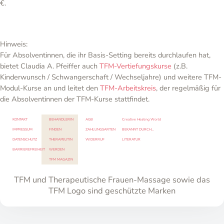
€.
Hinweis:
Für Absolventinnen, die ihr Basis-Setting bereits durchlaufen hat,
bietet Claudia A. Pfeiffer auch
TFM-Vertiefungskurse
(z.B.
Kinderwunsch / Schwangerschaft / Wechseljahre) und weitere TFM-
Modul-Kurse an und leitet den
TFM-Arbeitskreis
, der regelmäßig für
die Absolventinnen der TFM-Kurse stattfindet.
KONTAKT
BEHANDLERIN
AGB
Creative Healing World
IMPRESSUM
FINDEN
ZAHLUNGSARTEN
BEKANNT DURCH…
DATENSCHUTZ
THERAPEUTIN
WIDERRUF
LITERATUR
BARRIEREFREIHEIT
WERDEN
TFM MAGAZIN
TFM und Therapeutische Frauen-Massage sowie das
TFM Logo sind geschützte Marken