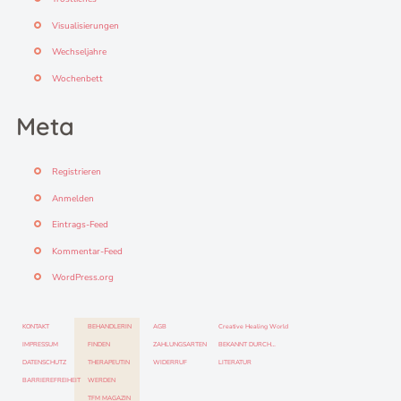
Visualisierungen
Wechseljahre
Wochenbett
Meta
Registrieren
Anmelden
Eintrags-Feed
Kommentar-Feed
WordPress.org
KONTAKT
BEHANDLERIN
AGB
Creative Healing World
IMPRESSUM
FINDEN
ZAHLUNGSARTEN
BEKANNT DURCH…
DATENSCHUTZ
THERAPEUTIN
WIDERRUF
LITERATUR
BARRIEREFREIHEIT
WERDEN
TFM MAGAZIN