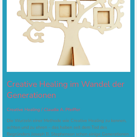
Creative Healing im Wandel der
Generationen
Creative Healing
/
Claudia A. Pfeiffer
Die Wurzeln einer Methode wie Creative Healing zu kennen,
achten und zu ehren – das haben seit dem Tod des
Begründers Joseph B. Stephenson schon einige Generationen