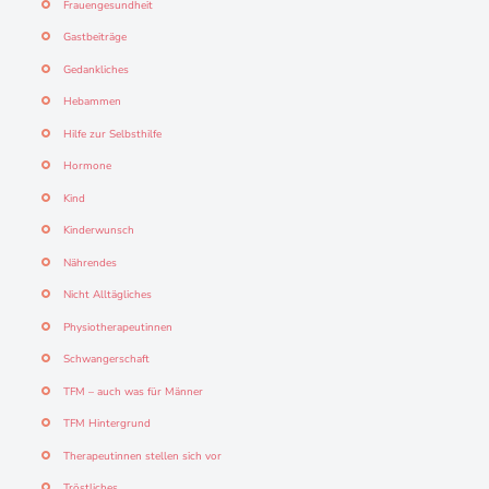
Frauengesundheit
Gastbeiträge
Gedankliches
Hebammen
Hilfe zur Selbsthilfe
Hormone
Kind
Kinderwunsch
Nährendes
Nicht Alltägliches
Physiotherapeutinnen
Schwangerschaft
TFM – auch was für Männer
TFM Hintergrund
Therapeutinnen stellen sich vor
Tröstliches