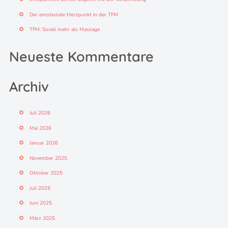
:
Der emotionale Herzpunkt in der TFM
TFM: Soviel mehr als Massage
Neueste Kommentare
Archiv
Juli 2026
Mai 2026
Januar 2026
November 2025
Oktober 2025
Juli 2025
Juni 2025
März 2025