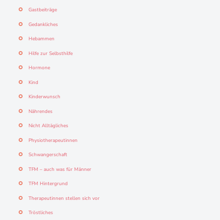
Gastbeiträge
Gedankliches
Hebammen
Hilfe zur Selbsthilfe
Hormone
Kind
Kinderwunsch
Nährendes
Nicht Alltägliches
Physiotherapeutinnen
Schwangerschaft
TFM – auch was für Männer
TFM Hintergrund
Therapeutinnen stellen sich vor
Tröstliches