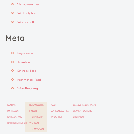
Visualisierungen
Wechseljahre
Wochenbett
Meta
Registrieren
Anmelden
Eintrags-Feed
Kommentar-Feed
WordPress.org
KONTAKT
BEHANDLERIN
AGB
Creative Healing World
IMPRESSUM
FINDEN
ZAHLUNGSARTEN
BEKANNT DURCH…
DATENSCHUTZ
THERAPEUTIN
WIDERRUF
LITERATUR
BARRIEREFREIHEIT
WERDEN
TFM MAGAZIN