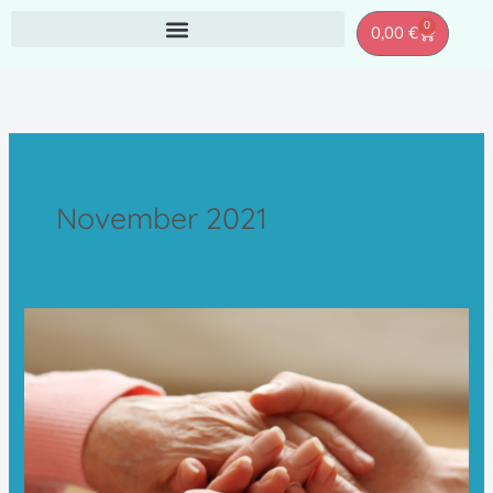
Zum
0
Warenkor
0,00
€
Inhalt
springen
November 2021
Heilmassagen
für
Senioren