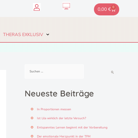
0
Warenkorb
0,00
€
THERAS EXKLUSIV
S
u
c
h
Neueste Beiträge
e
n
n
In Proportionen messen
a
c
Ist Lila wirklich der letzte Versuch?
h
Entspanntes Lernen beginnt mit der Vorbereitung
:
Der emotionale Herzpunkt in der TFM