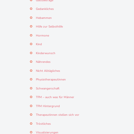
Gastbeiträge
Gedankliches
Hebammen
Hilfe zur Selbsthilfe
Hormone
Kind
Kinderwunsch
Nährendes
Nicht Alltägliches
Physiotherapeutinnen
Schwangerschaft
TFM – auch was für Männer
TFM Hintergrund
Therapeutinnen stellen sich vor
Tröstliches
Visualisierungen