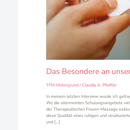
Das Besondere an unse
TFM Hintergrund
/
Claudia A. Pfeiffer
In meinem letzten Interview wurde ich gefr
Wo die allermeisten Schulungsangebote viel
der Therapeutischen Frauen-Massage exklusi
diese Qualität eines ruhigen und strukturier
und […]