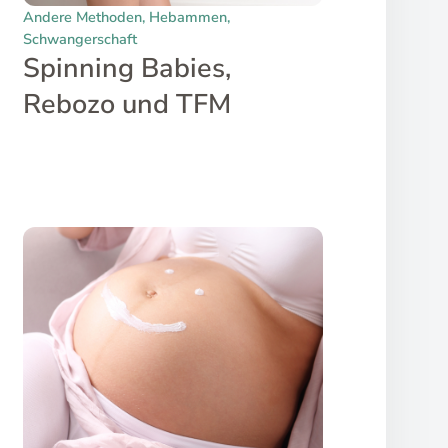
Andere Methoden
,
Hebammen
,
Frau
Schwangerschaft
Thera
Spinning Babies,
Di
Rebozo und TFM
ko
be