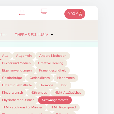
0
Warenkorb
0,00
€
deos
THERAS EXKLUSIV
Alle
Allgemein
Andere Methoden
e
Bücher und Medien
Creative Healing
Eigenanwendungen
Frauengesundheit
Gastbeiträge
Gedankliches
Hebammen
Hilfe zur Selbsthilfe
Hormone
Kind
Kinderwunsch
Nährendes
Nicht Alltägliches
Physiotherapeutinnen
Schwangerschaft
TFM - auch was für Männer
TFM Hintergrund