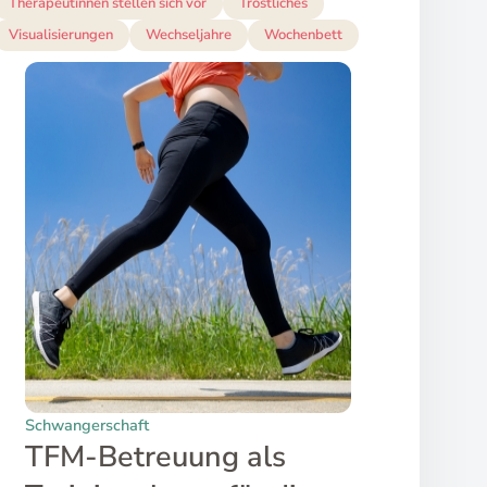
Therapeutinnen stellen sich vor
Tröstliches
Visualisierungen
Wechseljahre
Wochenbett
Schwangerschaft
Crea
TFM-Betreuung als
Hint
Ho