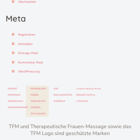
Wochenbett
Meta
Registrieren
Anmelden
Eintrags-Feed
Kommentar-Feed
WordPress.org
KONTAKT
BEHANDLERIN
AGB
Creative Healing World
IMPRESSUM
FINDEN
ZAHLUNGSARTEN
BEKANNT DURCH…
DATENSCHUTZ
THERAPEUTIN
WIDERRUF
LITERATUR
BARRIEREFREIHEIT
WERDEN
TFM MAGAZIN
TFM und Therapeutische Frauen-Massage sowie das
TFM Logo sind geschützte Marken