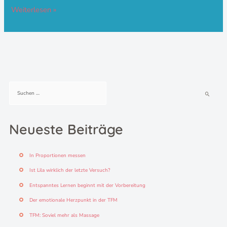
Weiterlesen »
S
u
c
h
Neueste Beiträge
e
n
n
In Proportionen messen
a
c
Ist Lila wirklich der letzte Versuch?
h
Entspanntes Lernen beginnt mit der Vorbereitung
:
Der emotionale Herzpunkt in der TFM
TFM: Soviel mehr als Massage