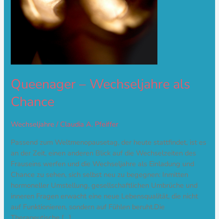
Queenager – Wechseljahre als
Chance
Wechseljahre
/
Claudia A. Pfeiffer
Passend zum Weltmenopausetag, der heute stattfindet, ist es
an der Zeit, einen anderen Blick auf die Wechselzeiten des
Frauseins werfen und die Wechseljahre als Einladung und
Chance zu sehen, sich selbst neu zu begegnen: Inmitten
hormoneller Umstellung, gesellschaftlichen Umbrüche und
inneren Fragen erwacht eine neue Lebensqualität, die nicht
auf Funktionieren, sondern auf Fühlen beruht.Die
Therapeutische […]