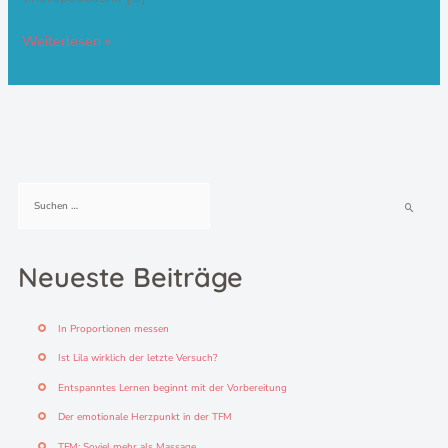
Weiterlesen »
S
u
c
h
Neueste Beiträge
e
n
n
In Proportionen messen
a
c
Ist Lila wirklich der letzte Versuch?
h
Entspanntes Lernen beginnt mit der Vorbereitung
:
Der emotionale Herzpunkt in der TFM
TFM: Soviel mehr als Massage