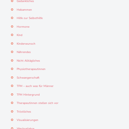
Gedankliches
Hebammen
Hilfe zur Selbsthilfe
Hormone
Kind
Kinderwunsch
Nährendes
Nicht Alltägliches
Physiotherapeutinnen
Schwangerschaft
TFM – auch was für Männer
TFM Hintergrund
Therapeutinnen stellen sich vor
Tröstliches
Visualisierungen
Wechseljahre