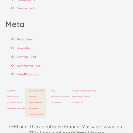
Wochenbett
Meta
Registrieren
Anmelden
Eintrags-Feed
Kommentar-Feed
WordPress.org
KONTAKT
BEHANDLERIN
AGB
Creative Healing World
IMPRESSUM
FINDEN
ZAHLUNGSARTEN
BEKANNT DURCH…
DATENSCHUTZ
THERAPEUTIN
WIDERRUF
LITERATUR
BARRIEREFREIHEIT
WERDEN
TFM MAGAZIN
TFM und Therapeutische Frauen-Massage sowie das