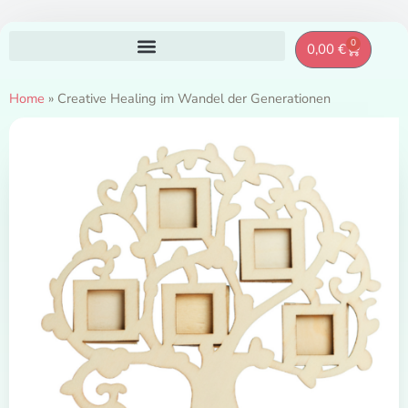
Zum
0
Warenkor
0,00
€
Inhalt
springen
Home
»
Creative Healing im Wandel der Generationen