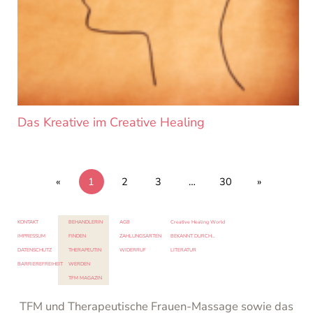
Das Kreative im Creative Healing
«
1
2
3
…
30
»
KONTAKT
BEHANDLERIN
AGB
Creative Healing World
IMPRESSUM
FINDEN
ZAHLUNGSARTEN
BEKANNT DURCH…
DATENSCHUTZ
THERAPEUTIN
WIDERRUF
LITERATUR
BARRIEREFREIHEIT
WERDEN
TFM MAGAZIN
TFM und Therapeutische Frauen-Massage sowie das