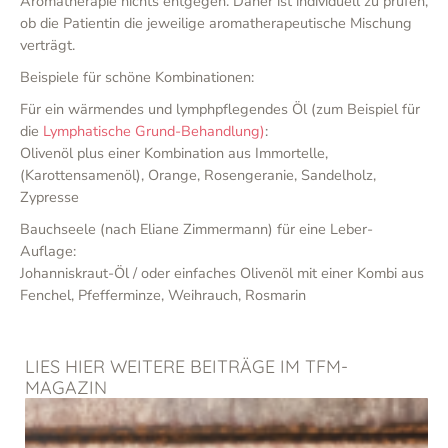
Aromatherapie nichts entgegen. Daher ist individuell zu prüfen,
ob die Patientin die jeweilige aromatherapeutische Mischung
verträgt.
Beispiele für schöne Kombinationen:
Für ein wärmendes und lymphpflegendes Öl (zum Beispiel für
die
Lymphatische Grund-Behandlung)
:
Olivenöl plus einer Kombination aus Immortelle,
(Karottensamenöl), Orange, Rosengeranie, Sandelholz,
Zypresse
Bauchseele (nach Eliane Zimmermann) für eine Leber-
Auflage:
Johanniskraut-Öl / oder einfaches Olivenöl mit einer Kombi aus
Fenchel, Pfefferminze, Weihrauch, Rosmarin
LIES HIER WEITERE BEITRÄGE IM TFM-
MAGAZIN
Seite
Seite
Seite
Seite