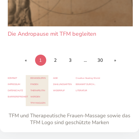
Die Andropause mit TFM begleiten
«
1
2
3
…
30
»
KONTAKT
BEHANDLERIN
AGB
Creative Healing World
IMPRESSUM
FINDEN
ZAHLUNGSARTEN
BEKANNT DURCH…
DATENSCHUTZ
THERAPEUTIN
WIDERRUF
LITERATUR
BARRIEREFREIHEIT
WERDEN
TFM MAGAZIN
TFM und Therapeutische Frauen-Massage sowie das
TFM Logo sind geschützte Marken