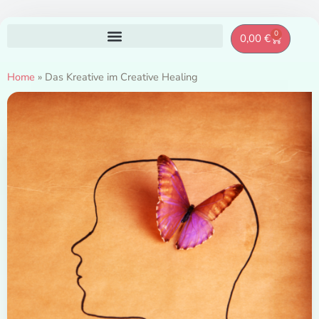
Zum
0
Warenkor
0,00
€
Inhalt
springen
Home
»
Das Kreative im Creative Healing