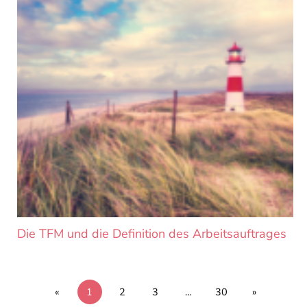
Die TFM und die Definition des Arbeitsauftrages
«
1
2
3
…
30
»