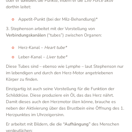
oder er
tonisiert
die Punkte, indem er die
Life Force
aktiv
dorthin leitet:
Appetit-Punkt (bei der Milz-Behandlung)*
3. Stephenson arbeitet mit der Vorstellung von
Verbindungskanälen
(“tubes”) zwischen Organen:
Herz-Kanal –
Heart tube*
Leber-Kanal –
Liver tube*
Diese Tubes sind – ebenso wie Lymphe – laut Stephenson nur
im lebendigen und durch den Herz-Motor angetriebenen
Körper zu finden.
Einzigartig ist auch seine Vorstellung für die Funktion der
Schilddrüse. Diese produziere ein Öl, das das Herz nährt.
Damit dieses auch den Herzmotor ölen könne, brauche es
neben der Aktivierung über das Brustbein eine Öffnung des 1.
Herzpunktes im Uhrzeigersinn.
Er arbeitet mit Bildern, die die
“Aufhängung”
des Menschen
verdeutlichen: