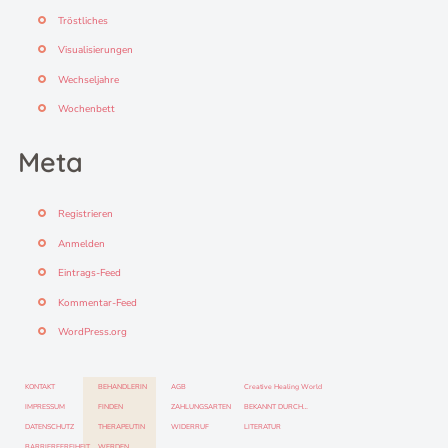
Tröstliches
Visualisierungen
Wechseljahre
Wochenbett
Meta
Registrieren
Anmelden
Eintrags-Feed
Kommentar-Feed
WordPress.org
KONTAKT
BEHANDLERIN
AGB
Creative Healing World
IMPRESSUM
FINDEN
ZAHLUNGSARTEN
BEKANNT DURCH…
DATENSCHUTZ
THERAPEUTIN
WIDERRUF
LITERATUR
BARRIEREFREIHEIT
WERDEN