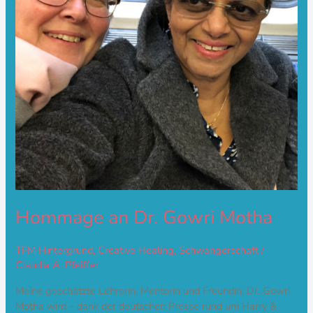
Hommage an Dr. Gowri Motha
TFM Hintergrund
,
Creative Healing
,
Schwangerschaft
/
Claudia A. Pfeiffer
Meine geschätzte Lehrerin, Mentorin und Freundin, Dr. Gowri
Motha wird – dank der deutschen Presse rund um Harry &