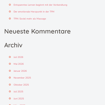
h
Entspanntes Lernen beginnt mit der Vorbereitung
:
Der emotionale Herzpunkt in der TFM
TFM: Soviel mehr als Massage
Neueste Kommentare
Archiv
Juli 2026
Mai 2026
Januar 2026
November 2025
Oktober 2025
Juli 2025
Juni 2025