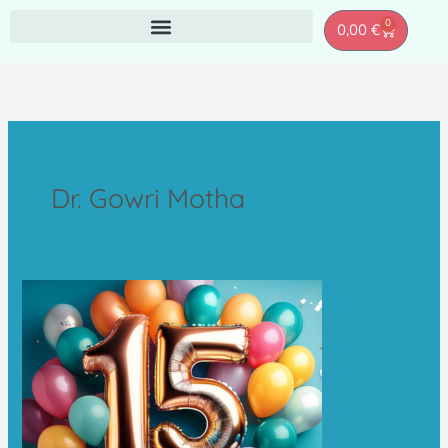
Zum
0
Warenkor
0,00
€
Inhalt
springen
Dr. Gowri Motha
Jubiläum
–
Fünfzehn
Jahre
TFM-
Kurse