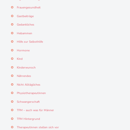
Frauengesundheit
Gastbeiträge
Gedankliches
Hebammen
Hilfe zur Selbsthilfe
Hormone
Kind
Kinderwunsch
Nährendes
Nicht Alltägliches
Physiotherapeutinnen
Schwangerschaft
TFM – auch was für Männer
TFM Hintergrund
Therapeutinnen stellen sich vor