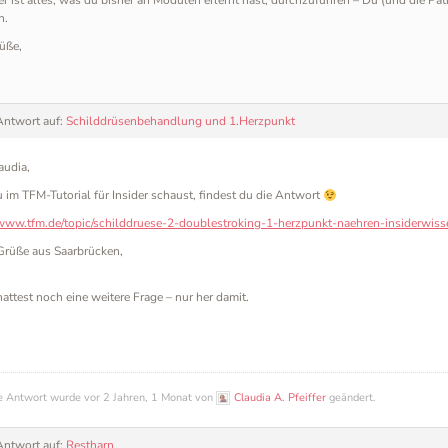
r ist alles, was du bisher an Modulen erlernt hast, durchzuführen – Du (und die P
n.
üße,
Antwort auf:
Schilddrüsenbehandlung und 1.Herzpunkt
audia,
im TFM-Tutorial für Insider schaust, findest du die Antwort
/www.tfm.de/topic/schilddruese-2-doublestroking-1-herzpunkt-naehren-insiderwiss
Grüße aus Saarbrücken,
hattest noch eine weitere Frage – nur her damit.
e Antwort wurde vor 2 Jahren, 1 Monat von
Claudia A. Pfeiffer
geändert.
Antwort auf:
Restharn