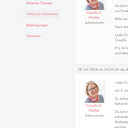
Erstellte Themen
Du kanns
zur Pun
Claudia A.
Verfasste Antworten
Pfeiffer
Bitte la
Administrator
Beteiligungen
Nach de
Liebe Gr
Favoriten
Claudia
P.S. Im 
und dere
19. Juli 2024 um 14:14 Uhr
als 
Liebe Cl
der 5. H
Zu deine
Behandl
Claudia A.
Pfeiffer
Du könnt
Administrator
behande
Bedenke 
leichter