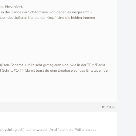
das Herz nährt.
 in die Gänge der Schilddrüse, von denen es insgesamt 3
auen des äußeren Kanals der Kropf; sind die beiden inneren
drüsen-Schema + Milz sehr gut agieren und, wie in der TFM*Pedia
l Schritt #1-#4 (damit legst du eine Emphase auf das Entstauen der
#17308
ht physiologisch); daher werden Analfisteln als Präkanzerose