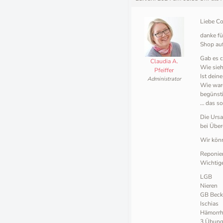
Liebe Co
danke fü
Shop au
Gab es c
Claudia A.
Wie sieh
Pfeiffer
Ist dein
Administrator
Wie war
begünst
… das so
Die Ursa
bei Über
Wir könn
Reponie
Wichtig
LGB
Nieren
GB Beck
Ischias
Hämorrho
3 Übung