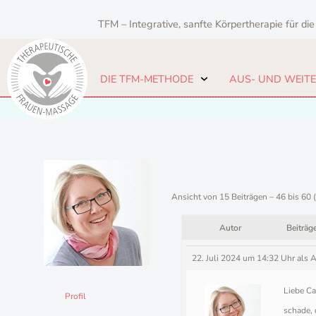
Zum
Inhalt
TFM – Integrative, sanfte Körpertherapie für die
springen
DIE TFM-METHODE
AUS- UND WEIT
Ansicht von 15 Beiträgen – 46 bis 60 
Autor
Beiträg
22. Juli 2024 um 14:32 Uhr
als 
Liebe Ca
Profil
schade, 