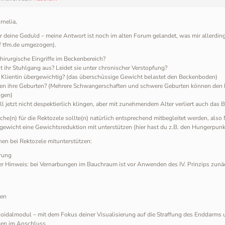
rnelia,
r deine Geduld – meine Antwort ist noch im alten Forum gelandet, was mir allerdi
f tfm.de umgezogen).
hirurgische Eingriffe im Beckenbereich?
t ihr Stuhlgang aus? Leidet sie unter chronischer Verstopfung?
e Klientin übergewichtig? (das überschüssige Gewicht belastet den Beckenboden)
en ihre Geburten? (Mehrere Schwangerschaften und schwere Geburten können den 
igen)
ll jetzt nicht despektierlich klingen, aber mit zunehmendem Alter verliert auch das
che(n) für die Rektozele sollte(n) natürlich entsprechend mitbegleitet werden, a
gewicht eine Gewichtsreduktion mit unterstützen (hier hast du z.B. den Hungerpunk
en bei Rektozele mitunterstützen:
rung
er Hinweis: bei Vernarbungen im Bauchraum ist vor Anwenden des IV. Prinzips zu
en
idalmodul – mit dem Fokus deiner Visualisierung auf die Straffung des Enddarms 
en im Anschluss