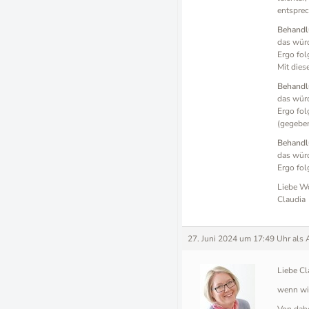
entspre
Behandl
das würd
Ergo fo
Mit die
Behandl
das würd
Ergo fo
(gegeben
Behandl
das wür
Ergo fo
Liebe W
Claudia
27. Juni 2024 um 17:49 Uhr
als 
Liebe Cl
wenn wir