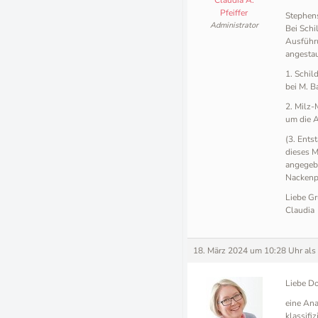
Pfeiffer
Stephens
Administrator
Bei Schi
Ausführu
angestau
1. Schi
bei M. B
2. Milz
um die 
(3. Ents
dieses M
angegebe
Nackenpa
Liebe Gr
Claudia
18. März 2024 um 10:28 Uhr
als
Liebe Do
eine Ana
klassifiz