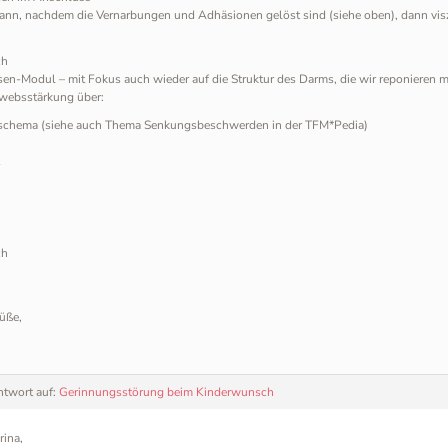
ann, nachdem die Vernarbungen und Adhäsionen gelöst sind (siehe oben), dann visz
ch
en-Modul – mit Fokus auch wieder auf die Struktur des Darms, die wir reponieren m
websstärkung über:
schema (siehe auch Thema Senkungsbeschwerden in der TFM*Pedia)
1
ch
üße,
ntwort auf:
Gerinnungsstörung beim Kinderwunsch
rina,