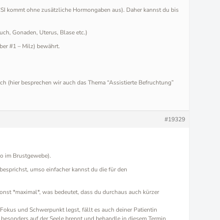
r ICSI kommt ohne zusätzliche Hormongaben aus). Daher kannst du bis
auch, Gonaden, Uterus, Blase etc.)
r #1 – Milz) bewährt.
ch (hier besprechen wir auch das Thema “Assistierte Befruchtung”
#19329
lso im Brustgewebe).
esprichst, umso einfacher kannst du die für den
sonst *maximal*, was bedeutet, dass du durchaus auch kürzer
Fokus und Schwerpunkt legst, fällt es auch deiner Patientin
 besonders auf der Seele brennt und behandle in diesem Termin