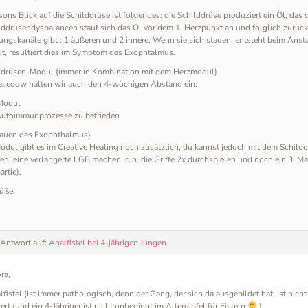
ons Blick auf die Schilddrüse ist folgendes: die Schilddrüse produziert ein Öl, das 
lddrüsendysbalancen staut sich das Öl vor dem 1. Herzpunkt an und folglich zurück
ngskanäle gibt : 1 äußeren und 2 innere. Wenn sie sich stauen, entsteht beim Anst
t, resultiert dies im Symptom des Exophtalmus.
lddrüsen-Modul (immer in Kombination mit dem Herzmodul)
asedow halten wir auch den 4-wöchigen Abstand ein.
-Modul
Autoimmunprozesse zu befrieden
tauen des Exophthalmus)
odul gibt es im Creative Healing noch zusätzlich, du kannst jedoch mit dem Schild
n, eine verlängerte LGB machen, d.h. die Griffe 2x durchspielen und noch ein 3. Ma
rtie).
üße,
 Antwort auf:
Analfistel bei 4-jährigen Jungen
ra,
lfistel (ist immer pathologisch, denn der Gang, der sich da ausgebildet hat, ist nic
iert (und ein 4-Jähriger ist nicht unbedingt im Altergipfel für Fisteln
).