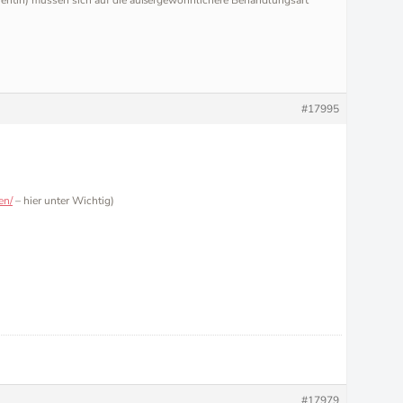
atientin) müssen sich auf die außergewöhnlichere Behandlungsart
#17995
en/
– hier unter Wichtig)
#17979