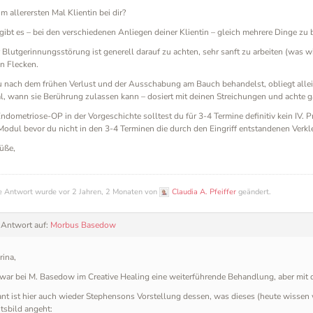
um allerersten Mal Klientin bei dir?
, gibt es – bei den verschiedenen Anliegen deiner Klientin – gleich mehrere Dinge zu
r Blutgerinnungsstörung ist generell darauf zu achten, sehr sanft zu arbeiten (was w
n Flecken.
nach dem frühen Verlust und der Ausschabung am Bauch behandelst, obliegt allein
al, wann sie Berührung zulassen kann – dosiert mit deinen Streichungen und achte g
Endometriose-OP in der Vorgeschichte solltest du für 3-4 Termine definitiv kein IV.
odul bevor du nicht in den 3-4 Terminen die durch den Eingriff entstandenen Verk
üße,
e Antwort wurde vor 2 Jahren, 2 Monaten von
Claudia A. Pfeiffer
geändert.
 Antwort auf:
Morbus Basedow
rina,
zwar bei M. Basedow im Creative Healing eine weiterführende Behandlung, aber mit
ant ist hier auch wieder Stephensons Vorstellung dessen, was dieses (heute wisse
tsbild angeht: