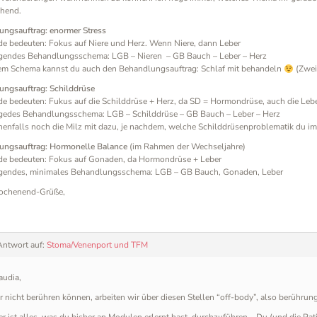
chend.
ungsauftrag: enormer Stress
e bedeuten: Fokus auf Niere und Herz. Wenn Niere, dann Leber
lgendes Behandlungsschema: LGB – Nieren – GB Bauch – Leber – Herz
sem Schema kannst du auch den Behandlungsauftrag: Schlaf mit behandeln
(Zwei 
ungsauftrag: Schilddrüse
e bedeuten: Fukus auf die Schilddrüse + Herz, da SD = Hormondrüse, auch die Leb
lgedes Behandlungsschema: LGB – Schilddrüse – GB Bauch – Leber – Herz
enfalls noch die Milz mit dazu, je nachdem, welche Schilddrüsenproblematik du im
ungsauftrag: Hormonelle Balance
(im Rahmen der Wechseljahre)
de bedeuten: Fokus auf Gonaden, da Hormondrüse + Leber
lgendes, minimales Behandlungsschema: LGB – GB Bauch, Gonaden, Leber
ochenend-Grüße,
Antwort auf:
Stoma/Venenport und TFM
audia,
 nicht berühren können, arbeiten wir über diesen Stellen “off-body”, also berührung