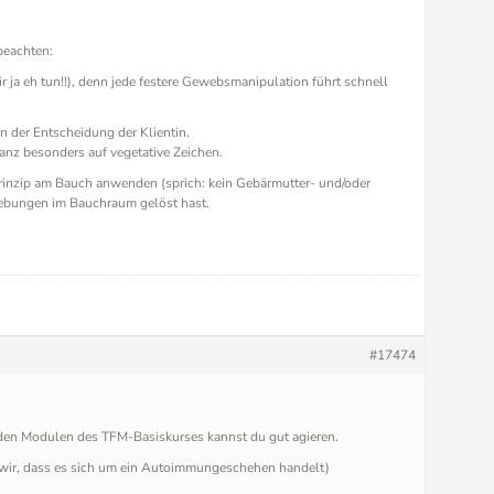
 beachten:
ir ja eh tun!!), denn jede festere Gewebsmanipulation führt schnell
 der Entscheidung der Klientin.
anz besonders auf vegetative Zeichen.
 Prinzip am Bauch anwenden (sprich: kein Gebärmutter- und/oder
lebungen im Bauchraum gelöst hast.
#17474
 den Modulen des TFM-Basiskurses kannst du gut agieren.
n wir, dass es sich um ein Autoimmungeschehen handelt)