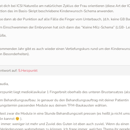
t dich bei ICSI Naturelle am natürlichen Zyklus der Frau orientieren (diese Art de
ktion das im Basis-Skript beschriebene Kinderwunsch-Schema anwenden.
sse dann ab der Punktion auf alle Fälle die Finger vom Unterbauch, (d.h. keine GB B
m Einschwemmen der Embryonen hat sich dann das “kleine Milz-Schema” (LGB- Lebe
üße,
kommenden Jahr gibt es auch wieder einen Vertiefungskurs rund um den Kinderwuns
n Besonderheiten).
Antwort auf:
5.Herzpunkt
audia,
erzpunkt liegt medioklavikular 1 Fingerbreit oberhalb des unteren Brustansatzes (a
m Behandlungsaufbau: Je genauer du den Behandlungsauftrag mit deiner Patientin b
ungstermin passenden Module aus deinem TFM-Baukausten wählen.
est zwar die Module in eine Stunde Behandlungszeit pressen (es heißt ja nicht um
ln kannst
).
immer: weniger ist mehr und Zuviel des Guten ist eben auch zuviel. Wenn du einen 
, Veränderungen wahrnehmen zu können. Ich frage immer, welches Thema ihr gerade