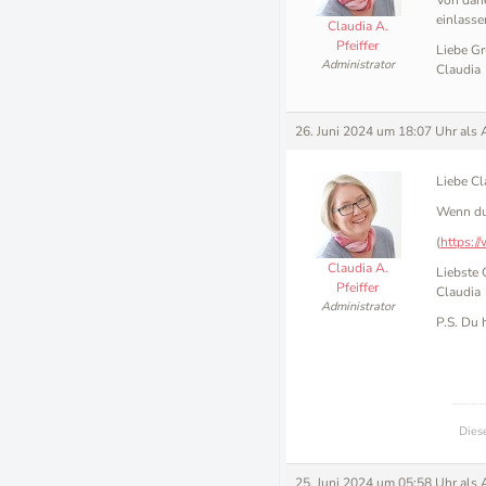
Von dahe
einlasse
Claudia A.
Pfeiffer
Liebe Gr
Administrator
Claudia
26. Juni 2024 um 18:07 Uhr
als 
Liebe Cl
Wenn du 
(
https:/
Claudia A.
Liebste 
Pfeiffer
Claudia
Administrator
P.S. Du 
Dies
25. Juni 2024 um 05:58 Uhr
als 