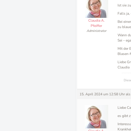
Ist sie z
Falls ja
Claudia A.
Bei eine
Pfeiffer
zu blaue
Administrator
Wann du 
Sei – eg
Mit der 
Blasen-M
Liebe Gr
Claudia
Dies
15. April 2024 um 12:58 Uhr
als
Liebe Ca
es gibt 
Interess
Krankhei
Claudia A.