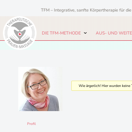
Zum
Inhalt
TFM – Integrative, sanfte Körpertherapie für die
springen
DIE TFM-METHODE
AUS- UND WEIT
Wie ärgerlich! Hier wurden kein
Profil