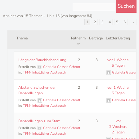
Ansicht von 15 Themen – 1 bis 15 (von insgesamt 84)
1
2
3
4
5
6
→
Thema
Teilnehm
Beiträge
Letzter Beitrag
er
Länge der Bauchbehandlung
2
3
vor 1 Woche,
5 Tagen
Erstellt von:
Gabriela Gasser-Schrott
in:
TFM- Inhaltlicher Austausch
Gabriela Gasser-
Abstand zwischen den
2
3
vor 1 Woche,
Behandlungen
5 Tagen
Erstellt von:
Gabriela Gasser-Schrott
Gabriela Gasser-
in:
TFM- Inhaltlicher Austausch
Behandlungen zum Start
2
3
vor
2 Wochen,
Erstellt von:
Gabriela Gasser-Schrott
2 Tagen
in:
TFM- Inhaltlicher Austausch