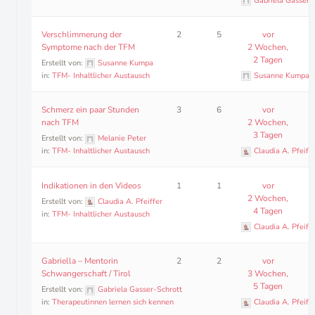
Gabriela Gasser-
Verschlimmerung der
2
5
vor
Symptome nach der TFM
2 Wochen,
2 Tagen
Erstellt von:
Susanne Kumpa
in:
TFM- Inhaltlicher Austausch
Susanne Kumpa
Schmerz ein paar Stunden
3
6
vor
nach TFM
2 Wochen,
3 Tagen
Erstellt von:
Melanie Peter
in:
TFM- Inhaltlicher Austausch
Claudia A. Pfeiffe
Indikationen in den Videos
1
1
vor
2 Wochen,
Erstellt von:
Claudia A. Pfeiffer
4 Tagen
in:
TFM- Inhaltlicher Austausch
Claudia A. Pfeiffe
Gabriella – Mentorin
2
2
vor
Schwangerschaft / Tirol
3 Wochen,
5 Tagen
Erstellt von:
Gabriela Gasser-Schrott
in:
Therapeutinnen lernen sich kennen
Claudia A. Pfeiffe