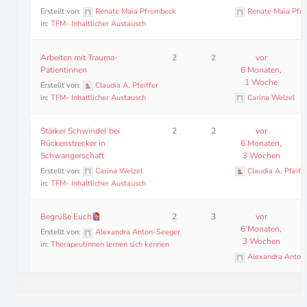
Erstellt von:
Renate Maia Pfrombeck
Renate Maia Pfr
in:
TFM- Inhaltlicher Austausch
Arbeiten mit Trauma-
2
2
vor
Patientinnen
6 Monaten,
1 Woche
Erstellt von:
Claudia A. Pfeiffer
in:
TFM- Inhaltlicher Austausch
Carina Welzel
Stärker Schwindel bei
2
2
vor
Rückenstrecker in
6 Monaten,
Schwangerschaft
3 Wochen
Erstellt von:
Carina Welzel
Claudia A. Pfeiffe
in:
TFM- Inhaltlicher Austausch
Begrüße Euch
2
3
vor
6 Monaten,
Erstellt von:
Alexandra Anton-Seeger
3 Wochen
in:
Therapeutinnen lernen sich kennen
Alexandra Anton