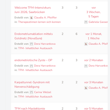
Welcome TFM-Intensivkurs
3
3
vor
Juni 2026, Saarbrücken
3 Wochen,
5 Tagen
Erstellt von:
Claudia A. Pfeiffer
in:
Therapeutinnen lernen sich kennen
Gabriela Gasser-
Endometriumablation mittels
2
6
vor 1 Monat,
Goldnetz (NovaSure)
1 Woche
Erstellt von:
Dora Harvankova
Claudia A. Pfeiffe
in:
TFM- Inhaltlicher Austausch
endometriotische Zyste – OP
2
3
vor 2 Monaten
Erstellt von:
Dora Harvankova
Dora Harvankova
in:
TFM- Inhaltlicher Austausch
Karpaltunnel-Syndrom mit
2
2
vor 3 Monaten
Nervenschädigung
Claudia A. Pfeiffe
Erstellt von:
Carina Welzel
in:
TFM- Inhaltlicher Austausch
TFM nach Mastektomie
2
3
vor 5 Monaten