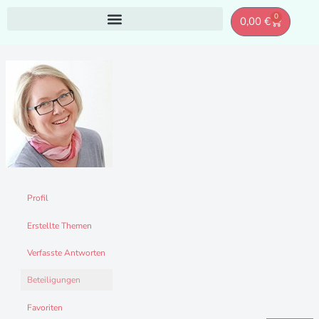
Zum
0
Warenkor
0,00
€
Inhalt
springen
Profil
Erstellte Themen
Verfasste Antworten
Beteiligungen
Favoriten