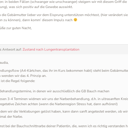
en: in beiden Fällen (schwanger wie unschwanger) steigern wir mit diesem Griff die
rung), was sich positiv auf die Gewebe auswirkt.
die Gebärmutter lieber vor dem Eisprung unterstützen möchtest, (hier verändert si
en zu können), dann komm’ diesem Impuls nach
üße zur guten Nacht,
ls Antwort auf:
Zustand nach Lungentransplantation
audia,
ndlungsflow (A4-Kärtchen, das ihr im Kurs bekommen habt) steht beim Gebärmutt
wenden wir das 4. Prinzip an.
 ist die Regel folgende:
Behandlungstermine, in denen wir ausschließlich die GB Bauch machen
iesen 3-4 Terminen widmen wir uns der Narbenbehandlung, d.h. in ultrasanften K
vegetative Zeichen achten (wenn die Narbenregion Stress hat, dann aufhören!)
dem wir die Verklebungen gelöst haben, kann dann sanft angetestet werden, ob wir d
imal der Narbe.
t bei der Bauchschnittnarbe deiner Patientin, die, wenn ich es richtig verstanden