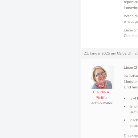
reponier
Innervie
Wenn du 
einsaug
Liebe Gr
Claudia
21. Januar 2025 um 09:52 Uhr
a
Liebe Cl
im Beha
Modulen 
Und hier
Claudia A.
Pfeiffer
3-4 
Administrator
in d
auf 
nach
prox
Du komms