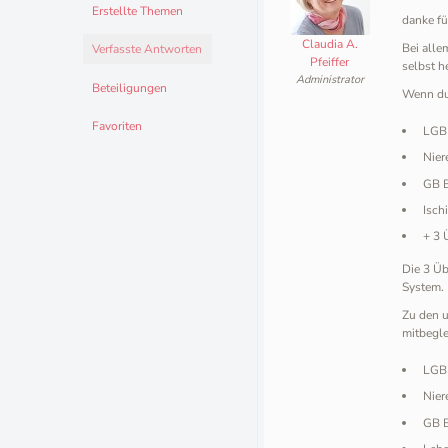
Erstellte Themen
danke fü
Claudia A.
Bei alle
Verfasste Antworten
Pfeiffer
selbst h
Administrator
Beteiligungen
Wenn du 
Favoriten
LGB
Nier
GB 
Isch
+ 3 
Die 3 Üb
System.
Zu den u
mitbegle
LGB
Nier
GB 