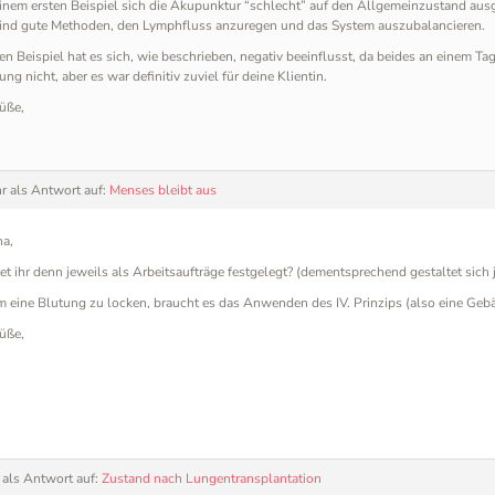
inem ersten Beispiel sich die Akupunktur “schlecht” auf den Allgemeinzustand ausg
sind gute Methoden, den Lymphfluss anzuregen und das System auszubalancieren.
en Beispiel hat es sich, wie beschrieben, negativ beeinflusst, da beides an einem T
ng nicht, aber es war definitiv zuviel für deine Klientin.
üße,
r
als Antwort auf:
Menses bleibt aus
na,
et ihr denn jeweils als Arbeitsaufträge festgelegt? (dementsprechend gestaltet sich 
 eine Blutung zu locken, braucht es das Anwenden des IV. Prinzips (also eine Geb
üße,
als Antwort auf:
Zustand nach Lungentransplantation