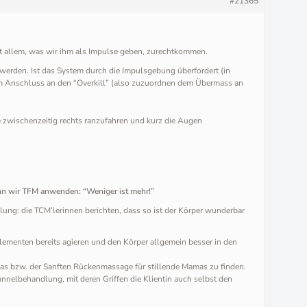
#21365
t allem, was wir ihm als Impulse geben, zurechtkommen.
t werden. Ist das System durch die Impulsgebung überfordert (in
 im Anschluss an den “Overkill” (also zuzuordnen dem Übermass an
e zwischenzeitig rechts ranzufahren und kurz die Augen
n wir TFM anwenden: “Weniger ist mehr!”
lung: die TCM’lerinnen berichten, dass so ist der Körper wunderbar
menten bereits agieren und den Körper allgemein besser in den
Papas bzw. der Sanften Rückenmassage für stillende Mamas zu finden.
nnelbehandlung, mit deren Griffen die Klientin auch selbst den