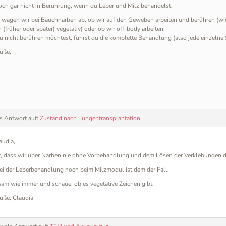
doch gar nicht in Berührung, wenn du Leber und Milz behandelst.
 wägen wir bei Bauchnarben ab, ob wir auf den Geweben arbeiten und berühren (wi
n (früher oder später) vegetativ) oder ob wir off-body arbeiten.
u nicht berühren möchtest, führst du die komplette Behandlung (also jede einzelne
üße,
ls Antwort auf:
Zustand nach Lungentransplantation
audia,
t, dass wir über Narben nie ohne Vorbehandlung und dem Lösen der Verklebungen d
i der Leberbehandlung noch beim Milzmodul ist dem der Fall.
sam wie immer und schaue, ob es vegetative Zeichen gibt.
üße, Claudia