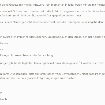
r deine Geduld mit meiner Antwort – bin momentan in jeder freien Minute mit meiner
m, was mit Schmerzen zutun hat, wird das I. Prinzip angewendet. Leite ihr dieses be
elfen kann (und nicht der Situation hilflos gegenüberstehen muss).
aus dem Nervengeflecht arbeiten möchtest, was die unruhigen Beine angeht, dann 
en (würde ich immer mit dazumachen, um gerade auch den Stress, den der Körper ha
Becken
ias
Übungen im Anschluss an die Behandlung
ungen gib ihr als tägliche Hausaufgabe mit dazu, denn gerade Ü1 widmet sich dem fa
nklaren Ausschlägen (bitte abklären lassen vom Dermatologen!, nicht dass irgend
iten, um die Haut als größtes Entgiftungsorgan zu entlasten:
en
Bauch