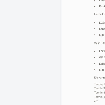
Lebe
Pank
Deine Id
LGB
Lebe
Milz
oder (lie
LGB
GB 
Lebe
Milz
Du kanns
Termin 1
Termin 2
Termin 3
Termin 4
etc.