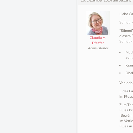
20. Dezember 2024 um 08:28 Uh
Liebe Ca
Stimuli,
“Stimmt”
diesem 
Claudia A.
Stimuli)
Pfeiffer
Administrator
Müdi
zum
Kran
Übel
Von dahe
… das Ei
im Fluss
Zum Them
Fluss br
(Bewährt
Im Verti
Fluss i