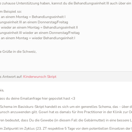
ie zuhause Unterstützung haben, kannst du die Behandlungseinheit III auch über ein
 Beispiel so:
 an einem Montag = Behandlungseinheit I
ngseinheit III an einem Donnerstag/Freitag
 wieder an einem Montag = Behandlungseinheit II
ngseinheit III wieder an einem Donnerstag/Freitag
 an einem Montag = wieder Behandlungeinheit I
e Grüße in die Schweiz,
ls Antwort auf:
Kinderwunsch Skript
ia,
ass du deine Emailanfrage hier gepostet hast <3
Schema im Basiskurs-Skript handelt es sich um ein generelles Schema, das – über de
nsch anzuwenden gilt. Gowri hat es damals für ihre Practitioner in der Klinik zur Ori
en bedeutet, dass Du die Gewebe (in diesem Fall die Gebärmutter) in eine bessere L
m Zeitpunkt im Zyklus (23. ZT respektive 5 Tage vor dem potentiellen Einsetzen de