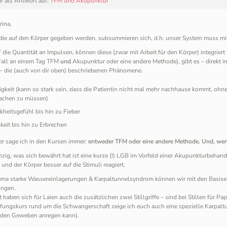
r
als Antwort auf:
TFM und Akupunktur
rina,
 die auf den Körper gegeben werden, subsummieren sich, d.h. unser System muss mi
 die Quantität an Impulsen, können diese (zwar mit Arbeit für den Körper) integrier
Fall an einem Tag TFM
und
Akupunktur oder eine andere Methode), gibt es – direkt
 – die (auch von dir oben) beschriebenen Phänomene.
gkeit (kann so stark sein, dass die Patientin nicht mal mehr nachhause kommt, ohn
achen zu müssen)
kheitsgefühl bis hin zu Fieber
keit bis hin zu Erbrechen
r sage ich in den Kursen immer:
entweder TFM oder eine andere Methode. Und, wen
nzig, was sich bewährt hat ist eine kurze (!) LGB im Vorfeld einer Akupunkturbehand
 und der Körper besser auf die Stimuli reagiert.
a starke Wassereinlagerungen & Karpaltunnelsyndrom können wir mit den Basisele
ingen.
 haben sich für Laien auch die zusätzlichen zwei Stillgriffe – sind bei Stillen für 
efungskurs rund um die Schwangerschaft zeige ich euch auch eine spezielle Karpaltu
n den Geweben anregen kann).