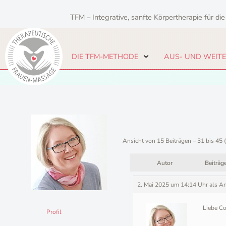
Zum
Inhalt
TFM – Integrative, sanfte Körpertherapie für die
springen
DIE TFM-METHODE
AUS- UND WEIT
Ansicht von 15 Beiträgen – 31 bis 45 
Autor
Beiträg
2. Mai 2025 um 14:14 Uhr
als A
Liebe Co
Profil