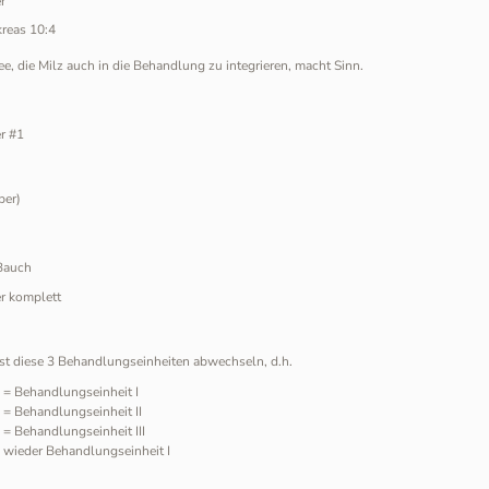
r
reas 10:4
ee, die Milz auch in die Behandlung zu integrieren, macht Sinn.
r #1
ber)
Bauch
r komplett
t diese 3 Behandlungseinheiten abwechseln, d.h.
 = Behandlungseinheit I
 = Behandlungseinheit II
 = Behandlungseinheit III
 wieder Behandlungseinheit I