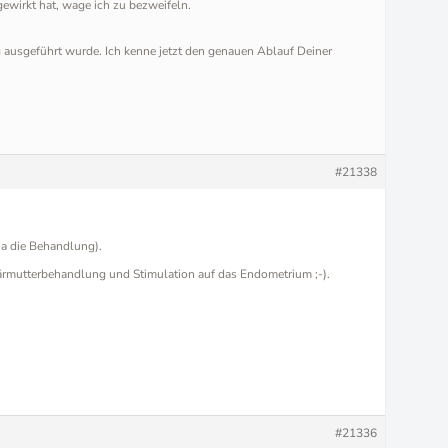
ewirkt hat, wage ich zu bezweifeln.
ag ausgeführt wurde. Ich kenne jetzt den genauen Ablauf Deiner
#21338
ja die Behandlung).
ärmutterbehandlung und Stimulation auf das Endometrium ;-).
#21336