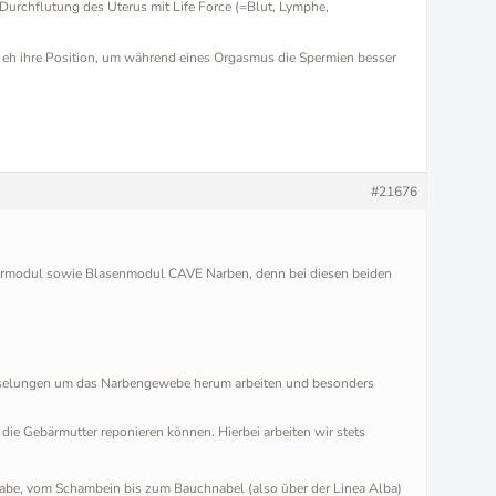
 Durchflutung des Uterus mit Life Force (=Blut, Lymphe,
e eh ihre Position, um während eines Orgasmus die Spermien besser
#21676
ermodul sowie Blasenmodul CAVE Narben, denn bei diesen beiden
reiselungen um das Narbengewebe herum arbeiten und besonders
ie Gebärmutter reponieren können. Hierbei arbeiten wir stets
 habe, vom Schambein bis zum Bauchnabel (also über der Linea Alba)