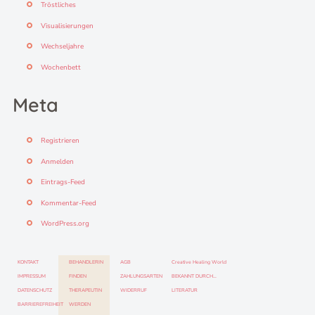
Tröstliches
Visualisierungen
Wechseljahre
Wochenbett
Meta
Registrieren
Anmelden
Eintrags-Feed
Kommentar-Feed
WordPress.org
KONTAKT
BEHANDLERIN
AGB
Creative Healing World
IMPRESSUM
FINDEN
ZAHLUNGSARTEN
BEKANNT DURCH…
DATENSCHUTZ
THERAPEUTIN
WIDERRUF
LITERATUR
BARRIEREFREIHEIT
WERDEN