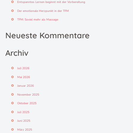
Entspanntes Lernen beginnt mit der Vorbereitung
:
Der emotionale Herzpunkt in der TFM
TFM: Soviel mehr als Massage
Neueste Kommentare
Archiv
Juli 2026
Mai 2026
Januar 2026
November 2025
Oktober 2025
Juli 2025
Juni 2025
März 2025