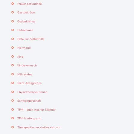
Frauengesundheit
Gastbeiträge
Gedankliches
Hebammen
Hilfe zur Selbsthilfe
Hormone
Kind
Kinderwunsch
Nährendes
Nicht Alltägliches
Physiotherapeutinnen
Schwangerschaft
TFM – auch was für Männer
TFM Hintergrund
Therapeutinnen stellen sich vor