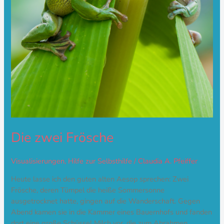
Die zwei Frösche
Visualisierungen
,
Hilfe zur Selbsthilfe
/
Claudia A. Pfeiffer
Heute lasse ich den guten alten Aesop sprechen: Zwei
Frösche, deren Tümpel die heiße Sommersonne
ausgetrocknet hatte, gingen auf die Wanderschaft. Gegen
Abend kamen sie in die Kammer eines Bauernhofs und fanden
dort eine große Schüssel Milch vor, die zum Abrahmen