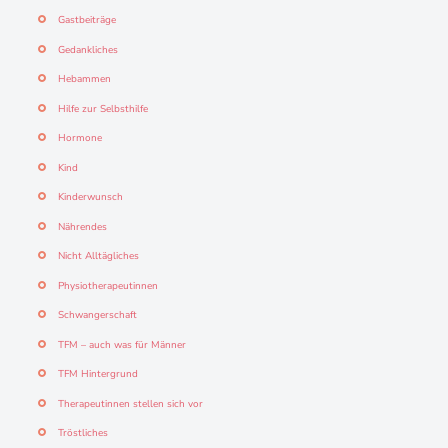
Gastbeiträge
Gedankliches
Hebammen
Hilfe zur Selbsthilfe
Hormone
Kind
Kinderwunsch
Nährendes
Nicht Alltägliches
Physiotherapeutinnen
Schwangerschaft
TFM – auch was für Männer
TFM Hintergrund
Therapeutinnen stellen sich vor
Tröstliches