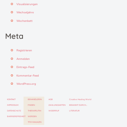
Visualisierungen
Wechseljahre
Wochenbett
Meta
Registrieren
Anmelden
Eintrags-Feed
Kommentar-Feed
WordPress.org
KONTAKT
BEHANDLERIN
AGB
Creative Healing World
IMPRESSUM
FINDEN
ZAHLUNGSARTEN
BEKANNT DURCH…
DATENSCHUTZ
THERAPEUTIN
WIDERRUF
LITERATUR
BARRIEREFREIHEIT
WERDEN
TFM MAGAZIN