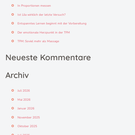
n
In Proportionen messen
a
c
Ist Lila wirklich der letzte Versuch?
h
Entspanntes Lernen beginnt mit der Vorbereitung
:
Der emotionale Herzpunkt in der TFM
TFM: Soviel mehr als Massage
Neueste Kommentare
Archiv
Juli 2026
Mai 2026
Januar 2026
November 2025
Oktober 2025