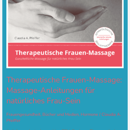
Sein
Therapeutische Frauen-Massage:
Massage-Anleitungen für
natürliches Frau-Sein
Frauengesundheit
,
Bücher und Medien
,
Hormone
/
Claudia A.
Pfeiffer