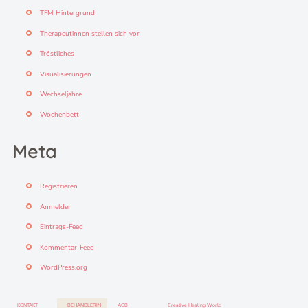
TFM Hintergrund
Therapeutinnen stellen sich vor
Tröstliches
Visualisierungen
Wechseljahre
Wochenbett
Meta
Registrieren
Anmelden
Eintrags-Feed
Kommentar-Feed
WordPress.org
KONTAKT
BEHANDLERIN
AGB
Creative Healing World