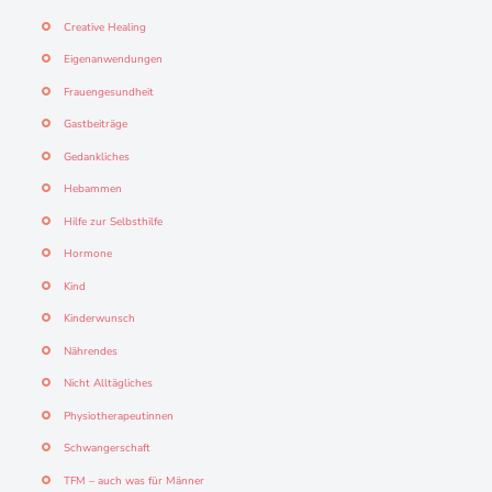
Creative Healing
Eigenanwendungen
Frauengesundheit
Gastbeiträge
Gedankliches
Hebammen
Hilfe zur Selbsthilfe
Hormone
Kind
Kinderwunsch
Nährendes
Nicht Alltägliches
Physiotherapeutinnen
Schwangerschaft
TFM – auch was für Männer