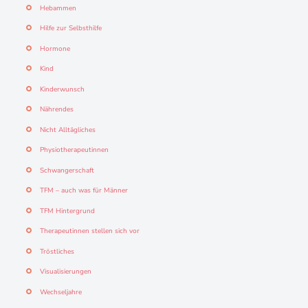
Hebammen
Hilfe zur Selbsthilfe
Hormone
Kind
Kinderwunsch
Nährendes
Nicht Alltägliches
Physiotherapeutinnen
Schwangerschaft
TFM – auch was für Männer
TFM Hintergrund
Therapeutinnen stellen sich vor
Tröstliches
Visualisierungen
Wechseljahre