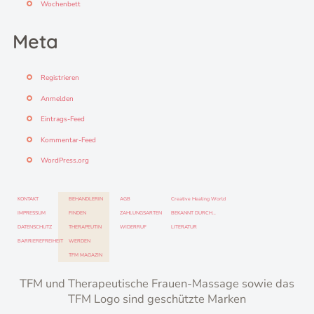
Wochenbett
Meta
Registrieren
Anmelden
Eintrags-Feed
Kommentar-Feed
WordPress.org
KONTAKT
BEHANDLERIN
AGB
Creative Healing World
IMPRESSUM
FINDEN
ZAHLUNGSARTEN
BEKANNT DURCH…
DATENSCHUTZ
THERAPEUTIN
WIDERRUF
LITERATUR
BARRIEREFREIHEIT
WERDEN
TFM MAGAZIN
TFM und Therapeutische Frauen-Massage sowie das
TFM Logo sind geschützte Marken