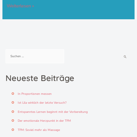
Weiterlesen »
S
u
c
h
Neueste Beiträge
e
n
n
In Proportionen messen
a
c
Ist Lila wirklich der letzte Versuch?
h
Entspanntes Lernen beginnt mit der Vorbereitung
:
Der emotionale Herzpunkt in der TFM
TFM: Soviel mehr als Massage