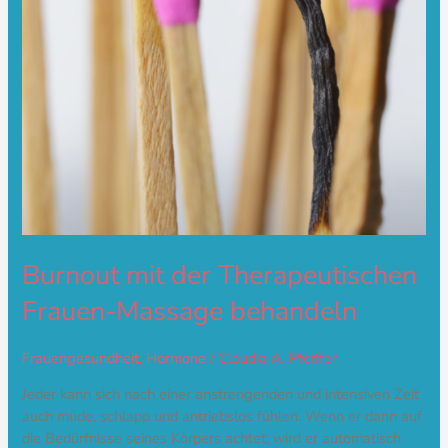
Burnout mit der Therapeutischen
Frauen-Massage behandeln
Frauengesundheit
,
Hormone
/
Claudia A. Pfeiffer
Jeder kann sich nach einer anstrengenden und intensiven Zeit
auch müde, schlapp und antriebslos fühlen. Wenn er dann auf
die Bedürfnisse seines Körpers achtet, wird er automatisch