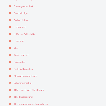
Frauengesundheit
Gastbeiträge
Gedankliches
Hebammen
Hilfe zur Selbsthilfe
Hormone
Kind
Kinderwunsch
Nährendes
Nicht Alltägliches
Physiotherapeutinnen
Schwangerschaft
TFM – auch was für Männer
TFM Hintergrund
Therapeutinnen stellen sich vor