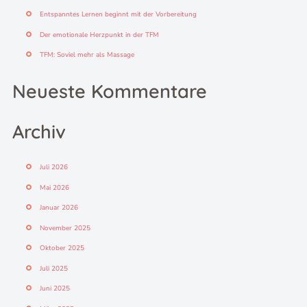
h
Entspanntes Lernen beginnt mit der Vorbereitung
:
Der emotionale Herzpunkt in der TFM
TFM: Soviel mehr als Massage
Neueste Kommentare
Archiv
Juli 2026
Mai 2026
Januar 2026
November 2025
Oktober 2025
Juli 2025
Juni 2025