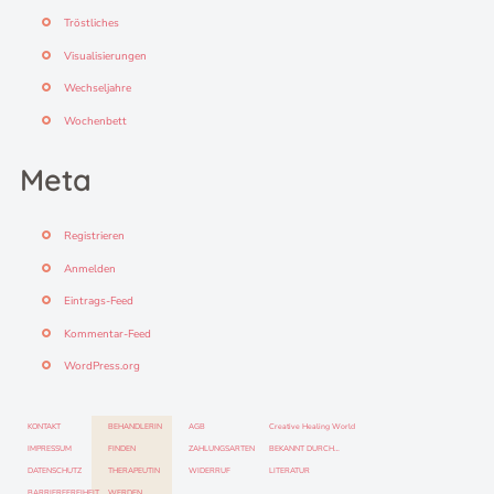
Tröstliches
Visualisierungen
Wechseljahre
Wochenbett
Meta
Registrieren
Anmelden
Eintrags-Feed
Kommentar-Feed
WordPress.org
KONTAKT
BEHANDLERIN
AGB
Creative Healing World
IMPRESSUM
FINDEN
ZAHLUNGSARTEN
BEKANNT DURCH…
DATENSCHUTZ
THERAPEUTIN
WIDERRUF
LITERATUR
BARRIEREFREIHEIT
WERDEN