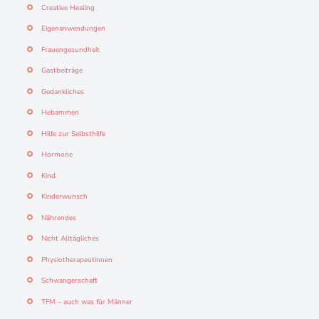
Creative Healing
Eigenanwendungen
Frauengesundheit
Gastbeiträge
Gedankliches
Hebammen
Hilfe zur Selbsthilfe
Hormone
Kind
Kinderwunsch
Nährendes
Nicht Alltägliches
Physiotherapeutinnen
Schwangerschaft
TFM – auch was für Männer