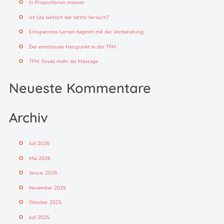
In Proportionen messen
a
c
Ist Lila wirklich der letzte Versuch?
h
Entspanntes Lernen beginnt mit der Vorbereitung
:
Der emotionale Herzpunkt in der TFM
TFM: Soviel mehr als Massage
Neueste Kommentare
Archiv
Juli 2026
Mai 2026
Januar 2026
November 2025
Oktober 2025
Juli 2025