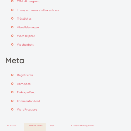
TFM Hintergrund
Therapeutinnen stellen sich vor
Tröstliches
Visualisierungen
Wechseljahre
Wochenbett
Meta
Registrieren
Anmelden
Eintrags-Feed
Kommentar-Feed
WordPress.org
KONTAKT
BEHANDLERIN
AGB
Creative Healing World