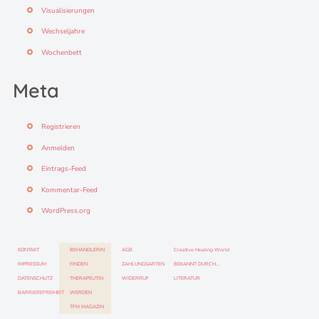
Visualisierungen
Wechseljahre
Wochenbett
Meta
Registrieren
Anmelden
Eintrags-Feed
Kommentar-Feed
WordPress.org
KONTAKT
BEHANDLERIN
AGB
Creative Healing World
IMPRESSUM
FINDEN
ZAHLUNGSARTEN
BEKANNT DURCH…
DATENSCHUTZ
THERAPEUTIN
WIDERRUF
LITERATUR
BARRIEREFREIHEIT
WERDEN
TFM MAGAZIN