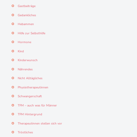
Gastbeiträge
Gedankliches
Hebammen
Hilfe zur Selbsthilfe
Hormone
Kind
Kinderwunsch
Nährendes
Nicht Alltägliches
Physiotherapeutinnen
Schwangerschaft
TFM – auch was für Männer
TFM Hintergrund
Therapeutinnen stellen sich vor
Tröstliches