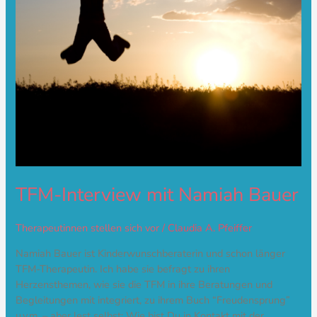
TFM-Interview mit Namiah Bauer
Therapeutinnen stellen sich vor
/
Claudia A. Pfeiffer
Namiah Bauer ist Kinderwunschberaterin und schon länger
TFM-Therapeutin. Ich habe sie befragt zu ihren
Herzensthemen, wie sie die TFM in ihre Beratungen und
Begleitungen mit integriert, zu ihrem Buch “Freudensprung”
u.v.m. – aber lest selbst: Wie bist Du in Kontakt mit der