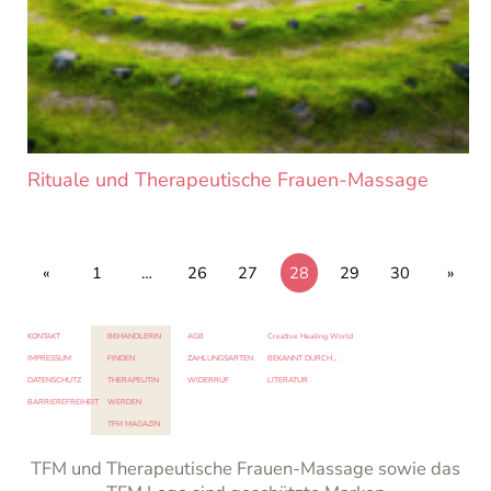
Rituale und Therapeutische Frauen-Massage
«
1
…
26
27
28
29
30
»
KONTAKT
BEHANDLERIN
AGB
Creative Healing World
IMPRESSUM
FINDEN
ZAHLUNGSARTEN
BEKANNT DURCH…
DATENSCHUTZ
THERAPEUTIN
WIDERRUF
LITERATUR
BARRIEREFREIHEIT
WERDEN
TFM MAGAZIN
TFM und Therapeutische Frauen-Massage sowie das