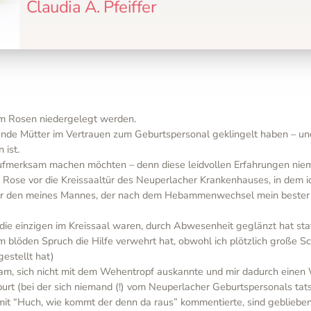
Claudia A. Pfeiffer
em Rosen niedergelegt werden.
ende Mütter im Vertrauen zum Geburtspersonal geklingelt haben – un
 ist.
 aufmerksam machen möchten – denn diese leidvollen Erfahrungen nie
ine Rose vor die Kreissaaltür des Neuperlacher Krankenhauses, in dem 
r den meines Mannes, der nach dem Hebammenwechsel mein bester 
e einzigen im Kreissaal waren, durch Abwesenheit geglänzt hat stat
 blöden Spruch die Hilfe verwehrt hat, obwohl ich plötzlich große 
estellt hat)
kam, sich nicht mit dem Wehentropf auskannte und mir dadurch eine
rt (bei der sich niemand (!) vom Neuperlacher Geburtspersonals tats
it “Huch, wie kommt der denn da raus” kommentierte, sind geblieben