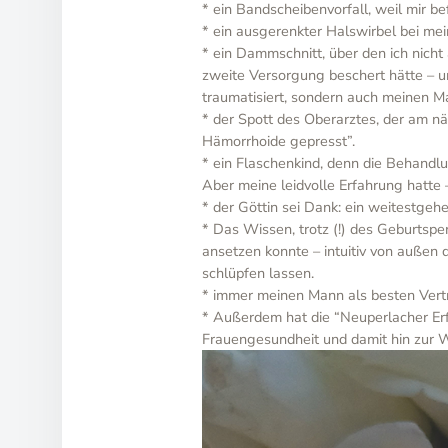
* ein Bandscheibenvorfall, weil mir 
* ein ausgerenkter Halswirbel bei mei
* ein Dammschnitt, über den ich nich
zweite Versorgung beschert hätte – u
traumatisiert, sondern auch meinen Ma
* der Spott des Oberarztes, der am n
Hämorrhoide gepresst”.
* ein Flaschenkind, denn die Behandlu
Aber meine leidvolle Erfahrung hatte –
* der Göttin sei Dank: ein weitestgehe
* Das Wissen, trotz (!) des Geburtsp
ansetzen konnte – intuitiv von auße
schlüpfen lassen.
* immer meinen Mann als besten Vert
* Außerdem hat die “Neuperlacher Erfa
Frauengesundheit und damit hin zur Weg