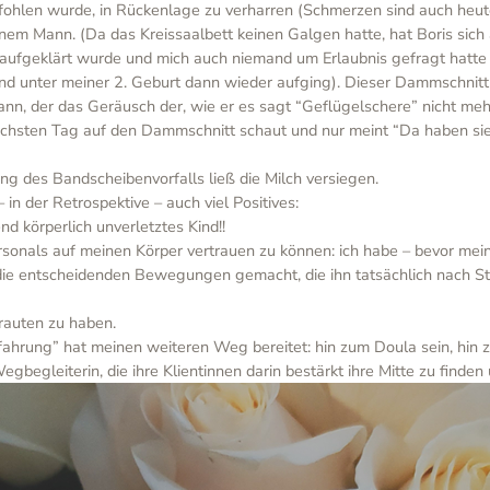
befohlen wurde, in Rückenlage zu verharren (Schmerzen sind auch heut
nem Mann. (Da das Kreissaalbett keinen Galgen hatte, hat Boris sich
t aufgeklärt wurde und mich auch niemand um Erlaubnis gefragt hatte 
nd unter meiner 2. Geburt dann wieder aufging). Dieser Dammschnitt h
nn, der das Geräusch der, wie er es sagt “Geflügelschere” nicht mehr
ächsten Tag auf den Dammschnitt schaut und nur meint “Da haben sie
ng des Bandscheibenvorfalls ließ die Milch versiegen.
 in der Retrospektive – auch viel Positives:
nd körperlich unverletztes Kind!!
ersonals auf meinen Körper vertrauen zu können: ich habe – bevor m
n die entscheidenden Bewegungen gemacht, die ihn tatsächlich nach
rauten zu haben.
hrung” hat meinen weiteren Weg bereitet: hin zum Doula sein, hin zur
begleiterin, die ihre Klientinnen darin bestärkt ihre Mitte zu finden 