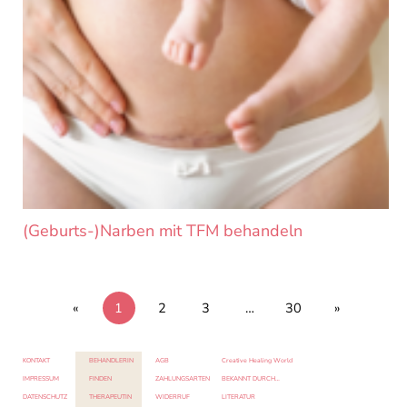
(Geburts-)Narben mit TFM behandeln
«
1
2
3
…
30
»
KONTAKT
BEHANDLERIN
AGB
Creative Healing World
IMPRESSUM
FINDEN
ZAHLUNGSARTEN
BEKANNT DURCH…
DATENSCHUTZ
THERAPEUTIN
WIDERRUF
LITERATUR