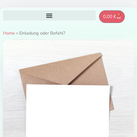
Zum
0
Warenkor
0,00
€
Inhalt
springen
Home
»
Einladung oder Befehl?