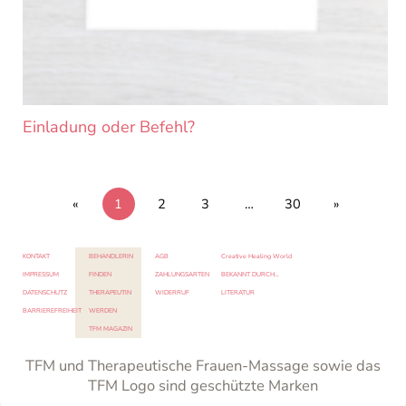
Einladung oder Befehl?
«
1
2
3
…
30
»
KONTAKT
BEHANDLERIN
AGB
Creative Healing World
IMPRESSUM
FINDEN
ZAHLUNGSARTEN
BEKANNT DURCH…
DATENSCHUTZ
THERAPEUTIN
WIDERRUF
LITERATUR
BARRIEREFREIHEIT
WERDEN
TFM MAGAZIN
TFM und Therapeutische Frauen-Massage sowie das
TFM Logo sind geschützte Marken