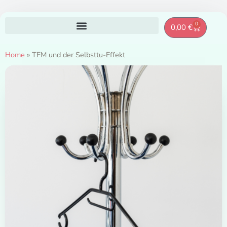
Zum
0
Warenkor
0,00
€
Inhalt
springen
Home
»
TFM und der Selbsttu-Effekt