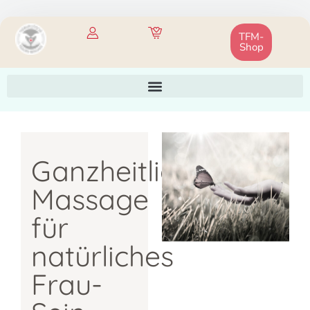
Zum
TFM-
Inhalt
Shop
springen
Ganzheitliche
Massage
für
natürliches
Frau-