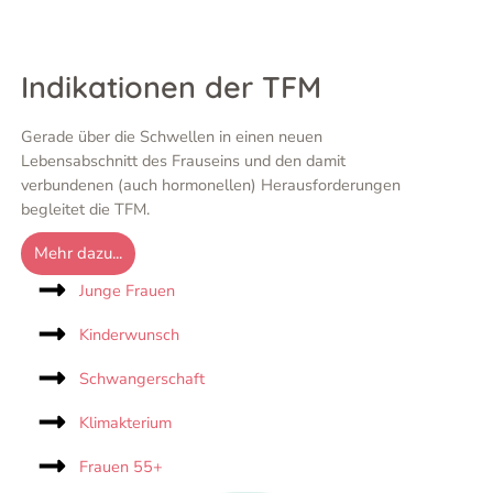
Kinderwunsch
Indikationen der TFM
Auf dem Weg vom Paar zur
Familie begleitet die TFM in
ihrer Funktion als
Gerade über die Schwellen in einen neuen
Therapeutische
Lebensabschnitt des Frauseins und den damit
Fruchtbarkeitsmassage.
verbundenen (auch hormonellen) Herausforderungen
begleitet die TFM.
Hier klicken
Mehr dazu...
Junge Frauen
Kinderwunsch
Schwangerschaft
Klimakterium
Frauen 55+