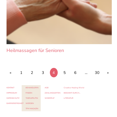
Heilmassagen für Senioren
«
1
2
3
4
5
6
…
30
»
KONTAKT
BEHANDLERIN
AGB
Creative Healing World
IMPRESSUM
FINDEN
ZAHLUNGSARTEN
BEKANNT DURCH…
DATENSCHUTZ
THERAPEUTIN
WIDERRUF
LITERATUR
BARRIEREFREIHEIT
WERDEN
TFM MAGAZIN