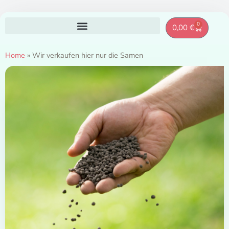
Zum
0
Warenkor
0,00
€
Inhalt
springen
Home
»
Wir verkaufen hier nur die Samen