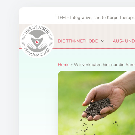
Zum
Inhalt
TFM – Integrative, sanfte Körpertherapie
springen
DIE TFM-METHODE
AUS- UND
Home
»
Wir verkaufen hier nur die Sa