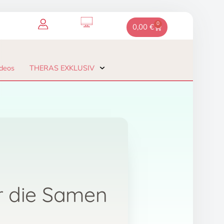
0
Warenkorb
0,00
€
deos
THERAS EXKLUSIV
r die Samen