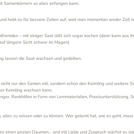
mit Samenkörnern so alles anfangen kann.
und hebt es für bessere Zeiten auf, weil man momentan weder Zeit n
tfremden – mit einiger Saat läßt sich sogar kochen (dann kann aus ih
auf längere Sicht schwer im Magen)
ng lassen die Saat wachsen und gedeihen.
 nicht nur den Samen mit, sondern schon den Keimling und weitere Sc
eser Keimling wachsen kann.
ger, Rankhilfen in Form von Lernmaterialien, Praxisunterstützung, Su
n, alles zu wissen oder zu können. Wer gelernt hat, wie es geht, m
ens einen grünen Daumen… und mit Liebe und Zuspruch wächst es (sic