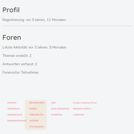
Profil
Registrierung: vor 3 Jahren, 11 Monaten
Foren
Letzte Aktivität: vor 3 Jahren, 5 Monaten
Themen erstellt: 2
Antworten verfasst: 2
Forenrolle: Teilnehmer
KONTAKT
BEHANDLERIN
AGB
Creative Healing World
IMPRESSUM
FINDEN
ZAHLUNGSARTEN
BEKANNT DURCH…
DATENSCHUTZ
THERAPEUTIN
WIDERRUF
LITERATUR
BARRIEREFREIHEIT
WERDEN
TFM MAGAZIN