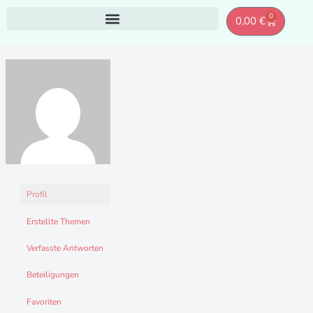
Zum
0
Warenkor
0,00
€
Inhalt
springen
Profil
Erstellte Themen
Verfasste Antworten
Beteiligungen
Favoriten