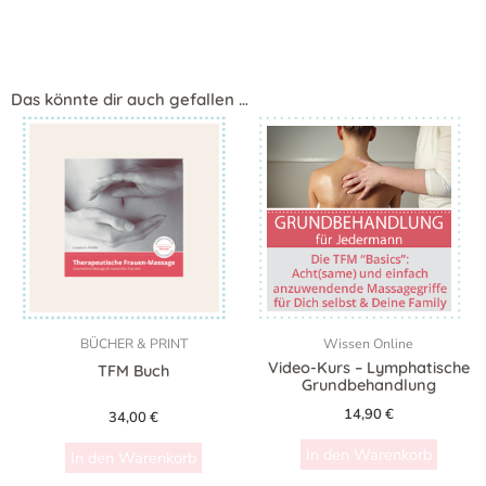
Das könnte dir auch gefallen …
BÜCHER & PRINT
Wissen Online
Video-Kurs – Lymphatische
TFM Buch
Grundbehandlung
14,90
€
34,00
€
In den Warenkorb
In den Warenkorb