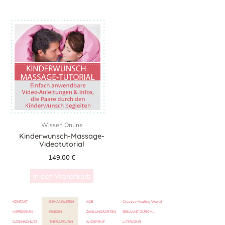
Wissen Online
Kinderwunsch-Massage-
Videotutorial
149,00
€
In den Warenkorb
KONTAKT
BEHANDLERIN
AGB
Creative Healing World
IMPRESSUM
FINDEN
ZAHLUNGSARTEN
BEKANNT DURCH…
DATENSCHUTZ
THERAPEUTIN
WIDERRUF
LITERATUR