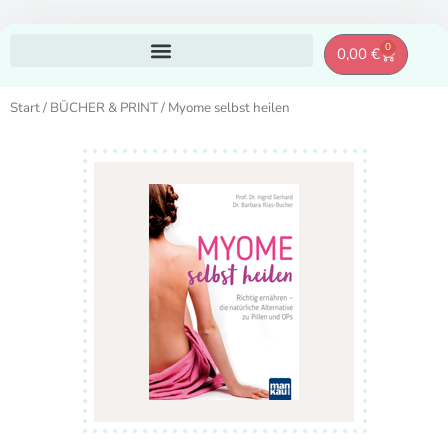
Zum
0
Warenkor
0,00
€
Inhalt
springen
Start
/
BÜCHER & PRINT
/ Myome selbst heilen