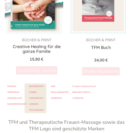
Varianten
auf.
Die
Optionen
können
auf
BÜCHER & PRINT
BÜCHER & PRINT
der
Creative Healing für die
TFM Buch
ganze Familie
Produktseite
gewählt
15,90
€
34,00
€
werden
Ausführung wählen
In den Warenkorb
KONTAKT
BEHANDLERIN
AGB
Creative Healing World
IMPRESSUM
FINDEN
ZAHLUNGSARTEN
BEKANNT DURCH…
DATENSCHUTZ
THERAPEUTIN
WIDERRUF
LITERATUR
BARRIEREFREIHEIT
WERDEN
TFM MAGAZIN
TFM und Therapeutische Frauen-Massage sowie das
TFM Logo sind geschützte Marken