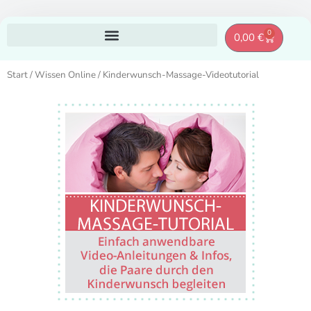
Zum
0
Warenkor
0,00
€
Inhalt
springen
Start
/
Wissen Online
/ Kinderwunsch-Massage-Videotutorial