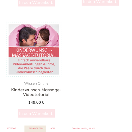
In den Warenkorb
In den Warenkorb
Wissen Online
Kinderwunsch-Massage-
Videotutorial
149,00
€
In den Warenkorb
KONTAKT
BEHANDLERIN
AGB
Creative Healing World