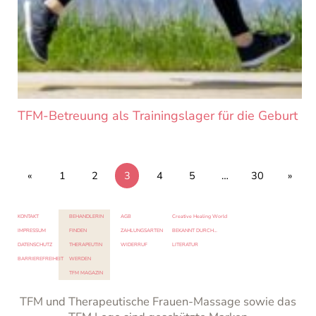
TFM-Betreuung als Trainingslager für die Geburt
«
1
2
3
4
5
…
30
»
KONTAKT
BEHANDLERIN
AGB
Creative Healing World
IMPRESSUM
FINDEN
ZAHLUNGSARTEN
BEKANNT DURCH…
DATENSCHUTZ
THERAPEUTIN
WIDERRUF
LITERATUR
BARRIEREFREIHEIT
WERDEN
TFM MAGAZIN
TFM und Therapeutische Frauen-Massage sowie das