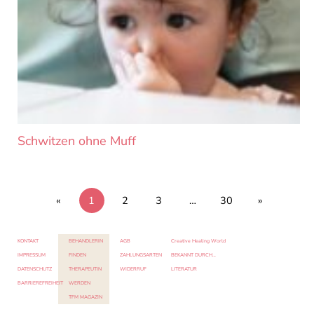
Schwitzen ohne Muff
«
1
2
3
…
30
»
KONTAKT
BEHANDLERIN
AGB
Creative Healing World
IMPRESSUM
FINDEN
ZAHLUNGSARTEN
BEKANNT DURCH…
DATENSCHUTZ
THERAPEUTIN
WIDERRUF
LITERATUR
BARRIEREFREIHEIT
WERDEN
TFM MAGAZIN