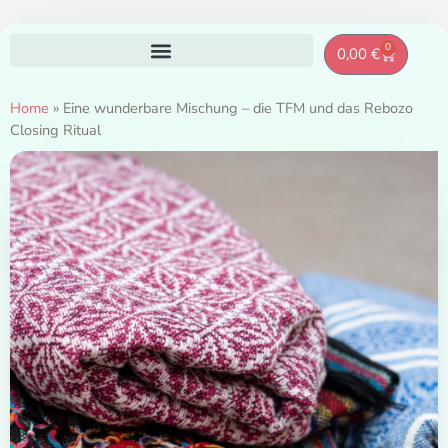
Zum
0
Warenkor
0,00
€
Inhalt
springen
Home
»
Eine wunderbare Mischung – die TFM und das Rebozo
Closing Ritual