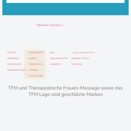
Nächster Antwort
→
KONTAKT
BEHANDLERIN
AGB
Creative Healing World
IMPRESSUM
FINDEN
ZAHLUNGSARTEN
BEKANNT DURCH…
DATENSCHUTZ
THERAPEUTIN
WIDERRUF
LITERATUR
BARRIEREFREIHEIT
WERDEN
TFM MAGAZIN
TFM und Therapeutische Frauen-Massage sowie das
TFM Logo sind geschützte Marken