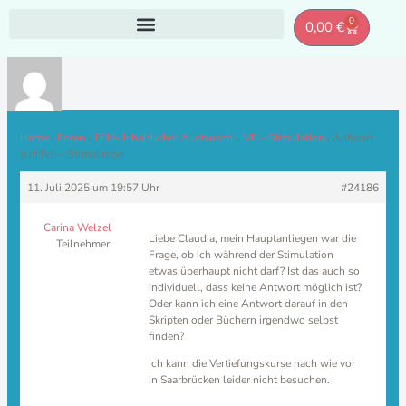
Zum
0
Warenkor
0,00
€
Inhalt
springen
Home
›
Foren
›
TFM- Inhaltlicher Austausch
›
IVF – Stimulation
›
Antwort
auf: IVF – Stimulation
11. Juli 2025 um 19:57 Uhr
#24186
Carina Welzel
Liebe Claudia, mein Hauptanliegen war die
Teilnehmer
Frage, ob ich während der Stimulation
etwas überhaupt nicht darf? Ist das auch so
individuell, dass keine Antwort möglich ist?
Oder kann ich eine Antwort darauf in den
Skripten oder Büchern irgendwo selbst
finden?
Ich kann die Vertiefungskurse nach wie vor
in Saarbrücken leider nicht besuchen.