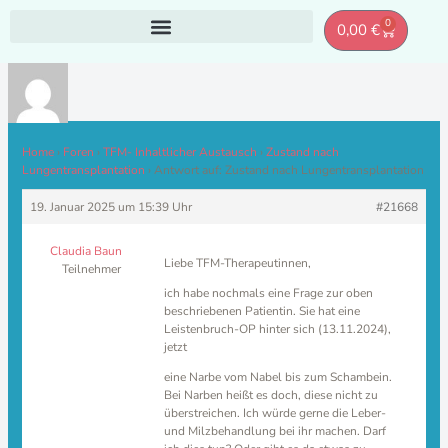
Zum
0
Warenkor
0,00
€
Inhalt
springen
Home
›
Foren
›
TFM- Inhaltlicher Austausch
›
Zustand nach
Lungentransplantation
›
Antwort auf: Zustand nach Lungentransplantation
19. Januar 2025 um 15:39 Uhr
#21668
Claudia Baun
Liebe TFM-Therapeutinnen,
Teilnehmer
ich habe nochmals eine Frage zur oben
beschriebenen Patientin. Sie hat eine
Leistenbruch-OP hinter sich (13.11.2024),
jetzt
eine Narbe vom Nabel bis zum Schambein.
Bei Narben heißt es doch, diese nicht zu
überstreichen. Ich würde gerne die Leber-
und Milzbehandlung bei ihr machen. Darf