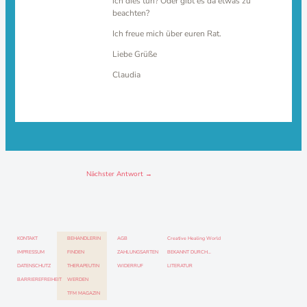
ich dies tun? Oder gibt es da etwas zu
beachten?
Ich freue mich über euren Rat.
Liebe Grüße
Claudia
Nächster Antwort
→
KONTAKT
BEHANDLERIN
AGB
Creative Healing World
IMPRESSUM
FINDEN
ZAHLUNGSARTEN
BEKANNT DURCH…
DATENSCHUTZ
THERAPEUTIN
WIDERRUF
LITERATUR
BARRIEREFREIHEIT
WERDEN
TFM MAGAZIN