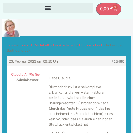
Zum
0
Warenkor
0,00
€
Inhalt
springen
Home
›
Foren
›
TFM- Inhaltlicher Austausch
›
Bluthochdruck
›
Antwort auf:
Bluthochdruck
23. Februar 2023 um 09:15 Uhr
#15480
Claudia A. Pfeiffer
Liebe Claudia,
Administrator
Bluthochdruck ist eine komplexe
Erkrankung, die von vielen Faktoren
beeinflusst wird, und in einer
“hausgemachten” Östrogendominanz
(durch das “gute Progesteron”, das hier
anscheinend ins Estradiol schiebt) ist es
kein Wunder, dass sie auch einen hohen
Blutdruck entwickelt hat.