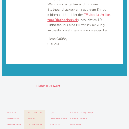
Wenn du sie flankierend mit dem
Bluthochdruckschema aus dem Skript
mitbehandelst (hier der
TFMpedia-Artikel
zum Bluthochdruck
),
braucht es 10
Einheiten
, bis eine Blutdrucksenkung
verlässlich wahrgenommen werden kann.
Liebe Grüße,
Claudia
Nächster Antwort
→
KONTAKT
BEHANDLERIN
AGB
Creative Healing World
IMPRESSUM
FINDEN
ZAHLUNGSARTEN
BEKANNT DURCH…
DATENSCHUTZ
THERAPEUTIN
WIDERRUF
LITERATUR