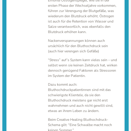
Erhöhte Östrogenspiegel, wie sie in der
ersten Phase der Wechseljahre vorkommen,
führen zur Verengung der Blutgefäße, was
wiederum den Blutdruck erhöht. Östrogen
ist auch für die Retention von Wasser und
Salze verantwortlich, was ebenfalls den
Blutdruck erhöhen kann.
Nackenverspannungen können auch
ursächlich für den Bluthochdruck sein
(auch hier verengen sich Gefäße)
“Stress” auf’s System kann vieles sein – und
selbst wenn sie keinen Zeitdruck hat, wirken
dennoch genügend Faktoren als Stressoren
im System der Patientin.
Dazu kommt auch:
Bluthochdruckpatientinnen sind mit das
schwierigste Klientele, da sie den
Bluthochdruck meistens gar nicht erst
wahrnehmen und auch nicht gewillt sind,
etwas an ihrem Leben zu ändern.
Beim Creative Healing Bluthochdruck-
Schema gilt: “Eine Schwalbe macht noch
keinen Sommer.”