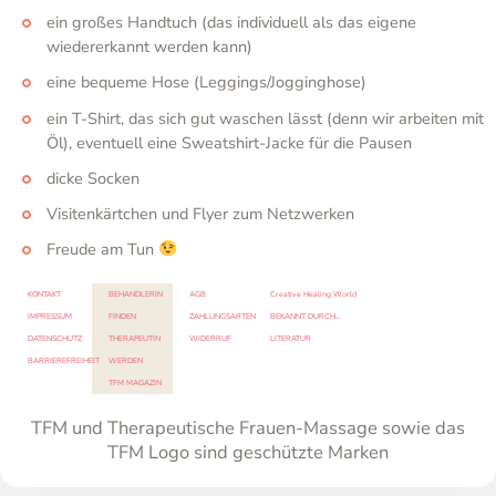
ein großes Handtuch (das individuell als das eigene
wiedererkannt werden kann)
eine bequeme Hose (Leggings/Jogginghose)
ein T-Shirt, das sich gut waschen lässt (denn wir arbeiten mit
Öl), eventuell eine Sweatshirt-Jacke für die Pausen
dicke Socken
Visitenkärtchen und Flyer zum Netzwerken
Freude am Tun
KONTAKT
BEHANDLERIN
AGB
Creative Healing World
IMPRESSUM
FINDEN
ZAHLUNGSARTEN
BEKANNT DURCH…
DATENSCHUTZ
THERAPEUTIN
WIDERRUF
LITERATUR
BARRIEREFREIHEIT
WERDEN
TFM MAGAZIN
TFM und Therapeutische Frauen-Massage sowie das
TFM Logo sind geschützte Marken