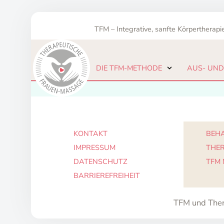
Zum
Inhalt
TFM – Integrative, sanfte Körpertherapie
springen
DIE TFM-METHODE
AUS- UND
KONTAKT
BEHA
IMPRESSUM
THE
DATENSCHUTZ
TFM
BARRIEREFREIHEIT
TFM und Ther