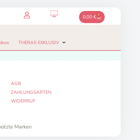
0
Warenkorb
0,00
€
deos
THERAS EXKLUSIV
AGB
ZAHLUNGSARTEN
WIDERRUF
hützte Marken