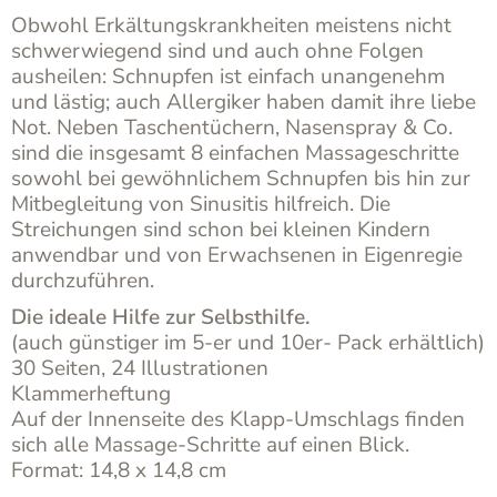
kleine
Obwohl Erkältungskrankheiten meistens nicht
und
schwerwiegend sind und auch ohne Folgen
große
ausheilen: Schnupfen ist einfach unangenehm
Schnupfennasen
und lästig; auch Allergiker haben damit ihre liebe
Menge
Not. Neben Taschentüchern, Nasenspray & Co.
sind die insgesamt 8 einfachen Massageschritte
sowohl bei gewöhnlichem Schnupfen bis hin zur
Mitbegleitung von Sinusitis hilfreich. Die
Streichungen sind schon bei kleinen Kindern
anwendbar und von Erwachsenen in Eigenregie
durchzuführen.
Die ideale Hilfe zur Selbsthilfe.
(auch günstiger im 5-er und 10er- Pack erhältlich)
30 Seiten, 24 Illustrationen
Klammerheftung
Auf der Innenseite des Klapp-Umschlags finden
sich alle Massage-Schritte auf einen Blick.
Format: 14,8 x 14,8 cm