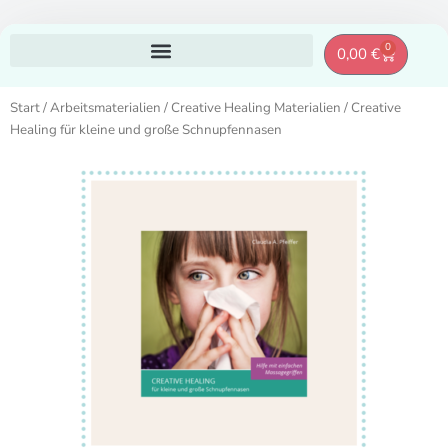
Zum
0
Warenkor
0,00
€
Inhalt
springen
Start
/
Arbeitsmaterialien
/
Creative Healing Materialien
/ Creative
Healing für kleine und große Schnupfennasen