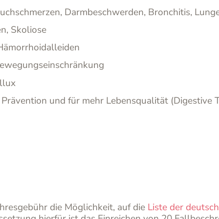
 Bauchschmerzen, Darmbeschwerden, Bronchitis, Lun
, Skoliose
 Hämorrhoidalleiden
 Bewegungseinschränkung
llux
rävention und für mehr Lebensqualität (Digestive 
hresgebühr die Möglichkeit, auf die
Liste der deutsc
tzung hierfür ist das Einreichen von 20 Fallbeschr