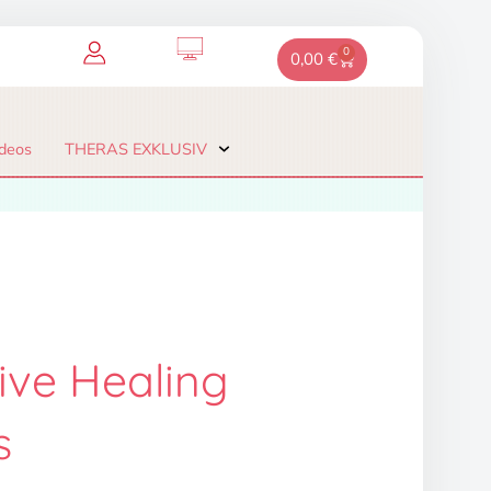
0
Warenkorb
0,00
€
deos
THERAS EXKLUSIV
ive Healing
s