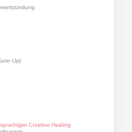
genentzündung
Tune-Up)
hsprachigen Creative Healing
eibungen.