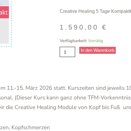
Creative Healing 5 Tage Kompakt
1.590,00
€
5
Verfügbarkeit:
Vorrätig
Tage
In den Warenkorb
Creative
Healing
Kompaktkurs
Menge
m 11.-15. März 2026 statt. Kurszeiten sind jeweils 
rsonal. (Dieser Kurs kann ganz ohne TFM-Vorkenntni
ir die Creative Healing Module von Kopf bis Fuß und
erzen, Kopfschmerzen