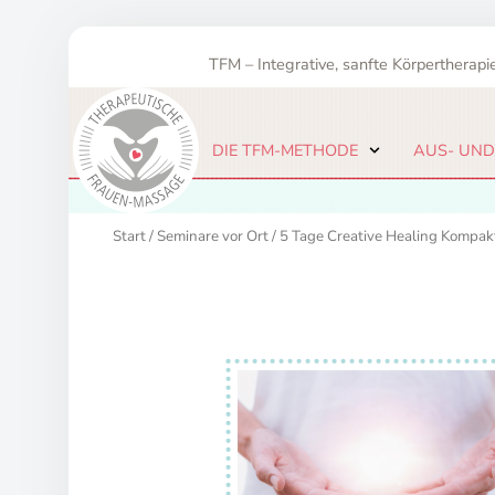
Zum
Inhalt
TFM – Integrative, sanfte Körpertherapie
springen
DIE TFM-METHODE
AUS- UND
Start
/
Seminare vor Ort
/ 5 Tage Creative Healing Kompak