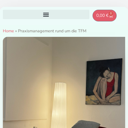
Zum
0
Warenkor
0,00
€
Inhalt
springen
Home
»
Praxismanagement rund um die TFM