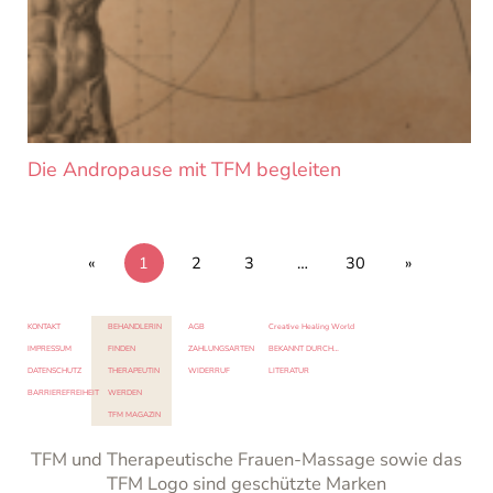
Die Andropause mit TFM begleiten
«
1
2
3
…
30
»
KONTAKT
BEHANDLERIN
AGB
Creative Healing World
IMPRESSUM
FINDEN
ZAHLUNGSARTEN
BEKANNT DURCH…
DATENSCHUTZ
THERAPEUTIN
WIDERRUF
LITERATUR
BARRIEREFREIHEIT
WERDEN
TFM MAGAZIN
TFM und Therapeutische Frauen-Massage sowie das
TFM Logo sind geschützte Marken