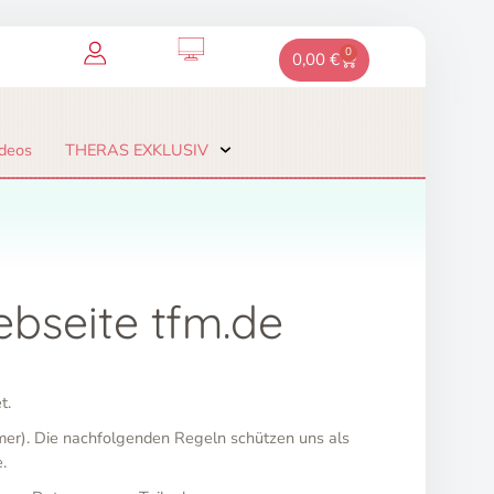
0
Warenkorb
0,00
€
deos
THERAS EXKLUSIV
bseite tfm.de
t.
hmer). Die nachfolgenden Regeln schützen uns als
.