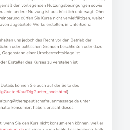
nste gemäß den vorliegenden Nutzungsbedingungen sowie
. Jede andere Nutzung ist ausdrücklich untersagt. Ohne
inbarung dürfen Sie Kurse nicht vervielfältigen, weiter
davon abgeleitete Werke erstellen, in Unterlizenz
behalten uns jedoch das Recht vor den Betrieb der
tlichen oder politischen Gründen beschließen oder dazu
en, Gegenstand einer Urheberrechtsklage ist.
der Ersteller des Kurses zu verstehen ist.
Details können Sie auch auf der Seite des
DigGueter/KaufDigGueter_node.html
).
hhaltung@therapeutischefrauenmassage.de unter
alte konsumiert haben, erlischt dieses
t, wenn Sie den Kurs nicht konsumieren können, weil er
@amnisani.de
mit einer kurzen Fehlerbeschreibung. Falls