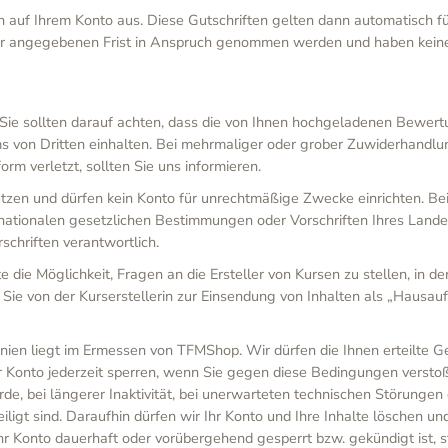
n auf Ihrem Konto aus. Diese Gutschriften gelten dann automatisch f
b der angegebenen Frist in Anspruch genommen werden und haben kein
ie sollten darauf achten, dass die von Ihnen hochgeladenen Bewertu
ms von Dritten einhalten. Bei mehrmaliger oder grober Zuwiderhandl
orm verletzt, sollten Sie uns informieren.
tzen und dürfen kein Konto für unrechtmäßige Zwecke einrichten. Be
ationalen gesetzlichen Bestimmungen oder Vorschriften Ihres Landes e
chriften verantwortlich.
ie Möglichkeit, Fragen an die Ersteller von Kursen zu stellen, in d
Sie von der Kurserstellerin zur Einsendung von Inhalten als „Hausauf
nien liegt im Ermessen von TFMShop. Wir dürfen die Ihnen erteilte
r Konto jederzeit sperren, wenn Sie gegen diese Bedingungen verstoß
de, bei längerer Inaktivität, bei unerwarteten technischen Störunge
iligt sind. Daraufhin dürfen wir Ihr Konto und Ihre Inhalte löschen u
hr Konto dauerhaft oder vorübergehend gesperrt bzw. gekündigt ist, 