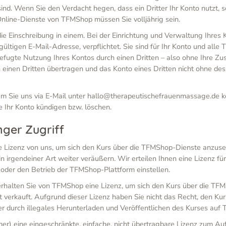
sind. Wenn Sie den Verdacht hegen, dass ein Dritter Ihr Konto nutzt,
nline-Dienste von TFMShop müssen Sie volljährig sein.
ie Einschreibung in einem. Bei der Einrichtung und Verwaltung Ihres
gültigen E-Mail-Adresse, verpflichtet. Sie sind für Ihr Konto und alle
unbefugte Nutzung Ihres Kontos durch einen Dritten – also ohne Ihre
einen Dritten übertragen und das Konto eines Dritten nicht ohne de
dem Sie uns via E-Mail unter hallo@therapeutischefrauenmassage.de ko
Ihr Konto kündigen bzw. löschen.
nger Zugriff
ine Lizenz von uns, um sich den Kurs über die TFMShop-Dienste anzu
in irgendeiner Art weiter veräußern. Wir erteilen Ihnen eine Lizenz fü
 oder den Betrieb der TFMShop-Plattform einstellen.
 erhalten Sie von TFMShop eine Lizenz, um sich den Kurs über die TF
t verkauft. Aufgrund dieser Lizenz haben Sie nicht das Recht, den Ku
 durch illegales Herunterladen und Veröffentlichen des Kurses auf 
hmer) eine eingeschränkte, einfache, nicht übertragbare Lizenz zum A