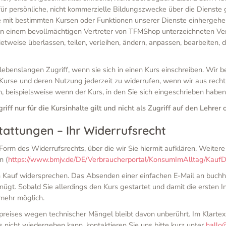
en, für persönliche, nicht kommerzielle Bildungszwecke über die Die
mit bestimmten Kursen oder Funktionen unserer Dienste einhergehen
von einem bevollmächtigen Vertreter von TFMShop unterzeichneten Vere
ietweise überlassen, teilen, verleihen, ändern, anpassen, bearbeiten, 
 lebenslangen Zugriff, wenn sie sich in einen Kurs einschreiben. Wir 
f Kurse und deren Nutzung jederzeit zu widerrufen, wenn wir aus rech
ren, beispielsweise wenn der Kurs, in den Sie sich eingeschrieben hab
ff nur für die Kursinhalte gilt und nicht als Zugriff auf den Lehrer o
tattungen – Ihr Widerrufsrecht
rm des Widerrufsrechts, über die wir Sie hiermit aufklären. Weitere 
n (
https://www.bmjv.de/DE/Verbraucherportal/KonsumImAlltag/Kauf
h Kauf widersprechen. Das Absenden einer einfachen E-Mail an buc
. Sobald Sie allerdings den Kurs gestartet und damit die ersten Inh
 mehr möglich.
reises wegen technischer Mängel bleibt davon unberührt. Im Klartex
 nicht wiedergeben kann, kontaktieren Sie uns bitte kurz unter
hallo