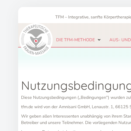
Zum
Inhalt
TFM – Integrative, sanfte Körpertherapie
springen
DIE TFM-METHODE
AUS- UND
Nutzungsbedingunge
Diese Nutzungsbedingungen („Bedingungen“) wurden zulet
tfm.de wird von der Amnisani GmbH, Lenaustr. 1, 66125 
Wir geben allen Interessenten unabhängig von ihrem Stand
Betreiber und unsere Teilnehmer. Die vorliegenden Nutzu