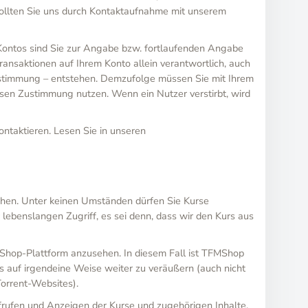
 sollten Sie uns durch Kontaktaufnahme mit unserem
 Kontos sind Sie zur Angabe bzw. fortlaufenden Angabe
 Transaktionen auf Ihrem Konto allein verantwortlich, auch
 Zustimmung – entstehen. Demzufolge müssen Sie mit Ihrem
ssen Zustimmung nutzen. Wenn ein Nutzer verstirbt, wird
ntaktieren. Lesen Sie in unseren
sehen. Unter keinen Umständen dürfen Sie Kurse
r lebenslangen Zugriff, es sei denn, dass wir den Kurs aus
MShop-Plattform anzusehen. In diesem Fall ist TFMShop
rs auf irgendeine Weise weiter zu veräußern (auch nicht
Torrent-Websites).
ufrufen und Anzeigen der Kurse und zugehörigen Inhalte,