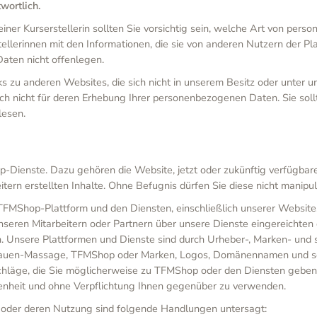
wortlich.
ner Kurserstellerin sollten Sie vorsichtig sein, welche Art von per
erinnen mit den Informationen, die sie von anderen Nutzern der Platt
aten nicht offenlegen.
 zu anderen Websites, die sich nicht in unserem Besitz oder unter uns
auch nicht für deren Erhebung Ihrer personenbezogenen Daten. Sie s
esen.
Dienste. Dazu gehören die Website, jetzt oder zukünftig verfügbar
tern erstellten Inhalte. Ohne Befugnis dürfen Sie diese nicht manipu
FMShop-Plattform und den Diensten, einschließlich unserer Website,
ren Mitarbeitern oder Partnern über unsere Dienste eingereichten od
. Unsere Plattformen und Dienste sind durch Urheber-, Marken- und
Frauen-Massage, TFMShop oder Marken, Logos, Domänennamen und 
e, die Sie möglicherweise zu TFMShop oder den Diensten geben, sind
heit und ohne Verpflichtung Ihnen gegenüber zu verwenden.
e oder deren Nutzung sind folgende Handlungen untersagt: