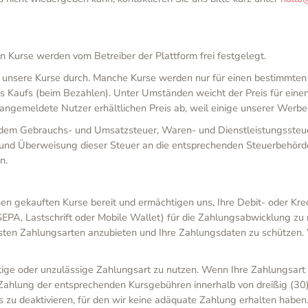
 Kurse werden vom Betreiber der Plattform frei festgelegt.
 unsere Kurse durch. Manche Kurse werden nur für einen bestimmten
res Kaufs (beim Bezahlen). Unter Umständen weicht der Preis für ein
r angemeldete Nutzer erhältlichen Preis ab, weil einige unserer Wer
in dem Gebrauchs- und Umsatzsteuer, Waren- und Dienstleistungssteu
g und Überweisung dieser Steuer an die entsprechenden Steuerbehörde
n.
nen gekauften Kurse bereit und ermächtigen uns, Ihre Debit- oder Kre
EPA, Lastschrift oder Mobile Wallet) für die Zahlungsabwicklung zu 
en Zahlungsarten anzubieten und Ihre Zahlungsdaten zu schützen. We
tige oder unzulässige Zahlungsart zu nutzen. Wenn Ihre Zahlungsart 
zur Zahlung der entsprechenden Kursgebühren innerhalb von dreißig (3
s zu deaktivieren, für den wir keine adäquate Zahlung erhalten haben