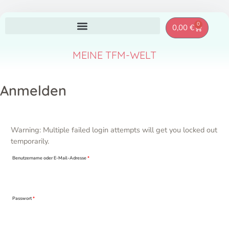
Zum
0
Warenkor
0,00
€
Inhalt
springen
MEINE TFM-WELT
Erforderlich
Erforderlich
Anmelden
Warning: Multiple failed login attempts will get you locked out
temporarily.
Benutzername oder E-Mail-Adresse
*
Passwort
*