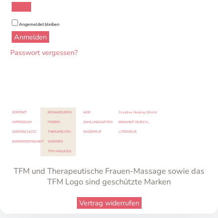
Angemeldet bleiben
Anmelden
Passwort vergessen?
KONTAKT
BEHANDLERIN
AGB
Creative Healing World
IMPRESSUM
FINDEN
ZAHLUNGSARTEN
BEKANNT DURCH…
DATENSCHUTZ
THERAPEUTIN
WIDERRUF
LITERATUR
BARRIEREFREIHEIT
WERDEN
TFM MAGAZIN
TFM und Therapeutische Frauen-Massage sowie das
TFM Logo sind geschützte Marken
Vertrag widerrufen