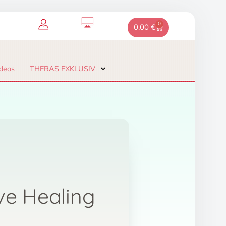
0
Warenkorb
0,00
€
deos
THERAS EXKLUSIV
ve Healing