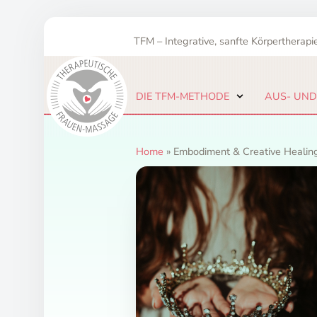
Zum
Inhalt
TFM – Integrative, sanfte Körpertherapie
springen
DIE TFM-METHODE
AUS- UND
Home
»
Embodiment & Creative Healin