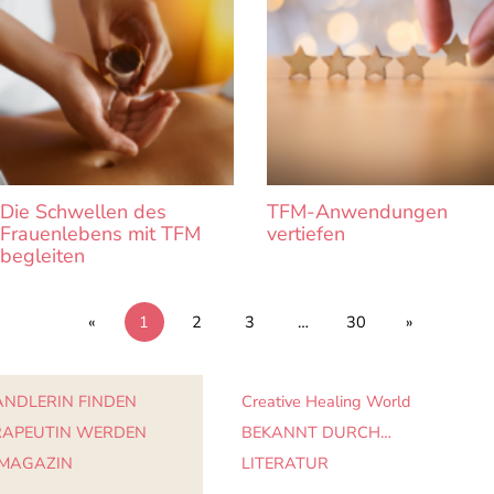
Die Schwellen des
TFM-Anwendungen
Frauenlebens mit TFM
vertiefen
begleiten
«
1
2
3
…
30
»
NDLERIN FINDEN
Creative Healing World
RAPEUTIN WERDEN
BEKANNT DURCH…
 MAGAZIN
LITERATUR