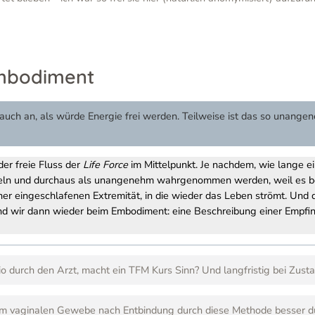
mbodiment
 auch an, als würde Energie frei werden. Teilweise ist das so unang
er freie Fluss der
Life Force
im Mittelpunkt. Je nachdem, wie lange ei
eln und durchaus als unangenehm wahrgenommen werden, weil es bei
ner eingeschlafenen Extremität, in die wieder das Leben strömt. Und 
nd wir dann wieder beim Embodiment: eine Beschreibung einer Empfin
o durch den Arzt, macht ein TFM Kurs Sinn? Und langfristig bei Zust
 im vaginalen Gewebe nach Entbindung durch diese Methode besser d