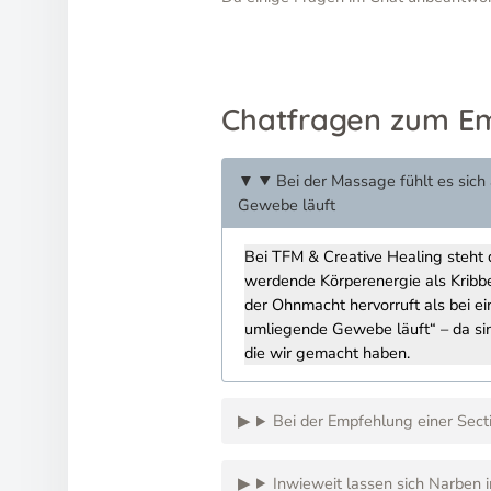
Chatfragen zum E
Bei der Massage fühlt es sich
Gewebe läuft
Bei TFM & Creative Healing steht d
werdende Körperenergie als Kribb
der Ohnmacht hervorruft als bei ei
umliegende Gewebe läuft“ – da si
die wir gemacht haben.
Bei der Empfehlung einer Secti
Inwieweit lassen sich Narben