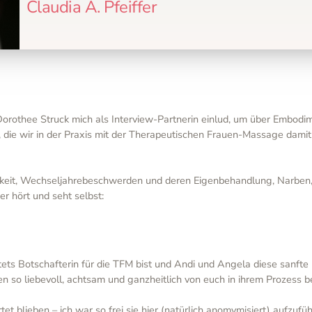
Claudia A. Pfeiffer
 Dorothee Struck mich als Interview-Partnerin einlud, um über Embod
, die wir in der Praxis mit der Therapeutischen Frauen-Massage dami
samkeit, Wechseljahrebeschwerden und deren Eigenbehandlung, Narbe
r hört und seht selbst:
ets Botschafterin für die TFM bist und Andi und Angela diese sanft
 so liebevoll, achtsam und ganzheitlich von euch in ihrem Prozess b
t blieben – ich war so frei sie hier (natürlich anomymisiert) aufzufü