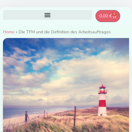
Zum
0
Warenkor
0,00
€
Inhalt
springen
Home
»
Die TFM und die Definition des Arbeitsauftrages