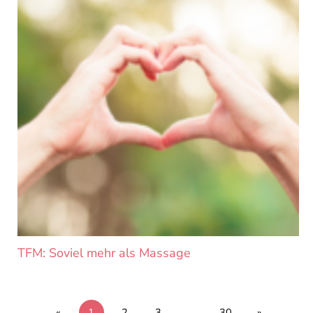
TFM: Soviel mehr als Massage
«
1
2
3
…
30
»